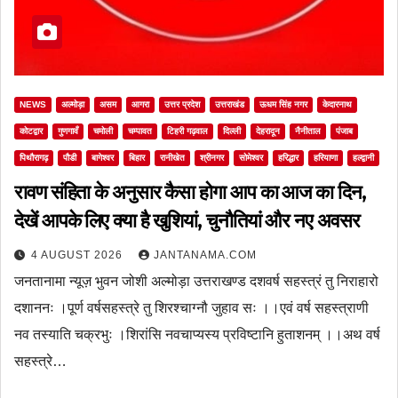
NEWS
अल्मोड़ा
असम
आगरा
उत्तर प्रदेश
उत्तराखंड
ऊधम सिंह नगर
केदारनाथ
कोटद्वार
गुणगावँ
चमोली
चम्पावत
टिहरी गढ़वाल
दिल्ली
देहरादून
नैनीताल
पंजाब
पिथौरागढ़
पौडी
बागेश्वर
बिहार
रानीखेत
श्रीनगर
सोमेश्वर
हरिद्धार
हरियाणा
हल्द्वानी
रावण संहिता के अनुसार कैसा होगा आप का आज का दिन,
देखें आपके लिए क्या है खुशियां, चुनौतियां और नए अवसर
4 AUGUST 2026
JANTANAMA.COM
जनतानामा न्यूज़ भुवन जोशी अल्मोड़ा उत्तराखण्ड दशवर्ष सहस्त्रं तु निराहारो
दशाननः ।पूर्ण वर्षसहस्त्रे तु शिरश्चाग्नौ जुहाव सः ।।एवं वर्ष सहस्त्राणी
नव तस्याति चक्रभुः ।शिरांसि नवचाप्यस्य प्रविष्टानि हुताशनम् ।।अथ वर्ष
सहस्त्रे…