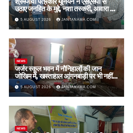
श्रमजीवी पत्रकार यूनियन ने एसएसपी से
उठाए जनहित के मुद्दे, नशा तस्करी, आवारा पशु
और पार्किंग व्यवस्था पर की कार्रवाई की मांग
5 AUGUST 2026
JANTANAMA.COM
NEWS
जर्जर स्कूल भवन में नौनिहालों की जान
जोखिम में, खस्ताहाल आंगनबाड़ी पर भी नहीं
जागा प्रशासन
5 AUGUST 2026
JANTANAMA.COM
NEWS