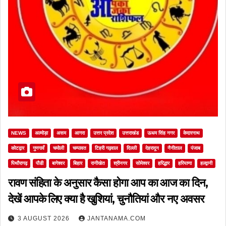
NEWS
अल्मोड़ा
असम
आगरा
उत्तर प्रदेश
उत्तराखंड
ऊधम सिंह नगर
केदारनाथ
कोटद्वार
गुणगावँ
चमोली
चम्पावत
टिहरी गढ़वाल
दिल्ली
देहरादून
नैनीताल
पंजाब
पिथौरागढ़
पौडी
बागेश्वर
बिहार
रानीखेत
श्रीनगर
सोमेश्वर
हरिद्धार
हरियाणा
हल्द्वानी
रावण संहिता के अनुसार कैसा होगा आप का आज का दिन,
देखें आपके लिए क्या है खुशियां, चुनौतियां और नए अवसर
3 AUGUST 2026
JANTANAMA.COM