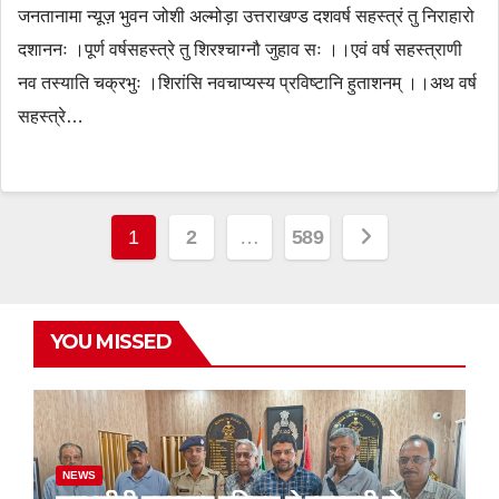
जनतानामा न्यूज़ भुवन जोशी अल्मोड़ा उत्तराखण्ड दशवर्ष सहस्त्रं तु निराहारो
दशाननः ।पूर्ण वर्षसहस्त्रे तु शिरश्चाग्नौ जुहाव सः ।।एवं वर्ष सहस्त्राणी
नव तस्याति चक्रभुः ।शिरांसि नवचाप्यस्य प्रविष्टानि हुताशनम् ।।अथ वर्ष
सहस्त्रे…
Posts
1
2
…
589
navigation
YOU MISSED
NEWS