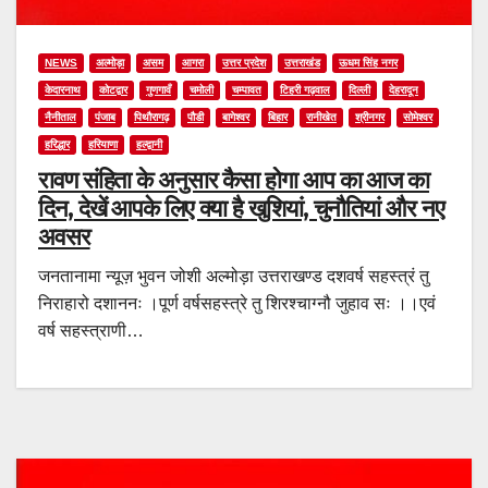
NEWS
अल्मोड़ा
असम
आगरा
उत्तर प्रदेश
उत्तराखंड
ऊधम सिंह नगर
केदारनाथ
कोटद्वार
गुणगावँ
चमोली
चम्पावत
टिहरी गढ़वाल
दिल्ली
देहरादून
नैनीताल
पंजाब
पिथौरागढ़
पौडी
बागेश्वर
बिहार
रानीखेत
श्रीनगर
सोमेश्वर
हरिद्धार
हरियाणा
हल्द्वानी
रावण संहिता के अनुसार कैसा होगा आप का आज का
दिन, देखें आपके लिए क्या है खुशियां, चुनौतियां और नए
अवसर
जनतानामा न्यूज़ भुवन जोशी अल्मोड़ा उत्तराखण्ड दशवर्ष सहस्त्रं तु
निराहारो दशाननः ।पूर्ण वर्षसहस्त्रे तु शिरश्चाग्नौ जुहाव सः ।।एवं
वर्ष सहस्त्राणी…