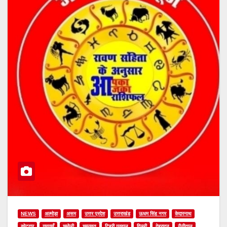
NEWS
अल्मोड़ा
असम
उत्तर प्रदेश
उत्तराखंड
ऊधम सिंह नगर
केदारनाथ
कोटद्वार
गुणगावँ
चमोली
चम्पावत
टिहरी गढ़वाल
दिल्ली
देहरादून
नैनीताल