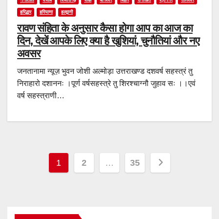
हरिद्धार
हरियाणा
हल्द्वानी
रावण संहिता के अनुसार कैसा होगा आप का आज का
दिन, देखें आपके लिए क्या है खुशियां, चुनौतियां और नए
अवसर
जनतानामा न्यूज़ भुवन जोशी अल्मोड़ा उत्तराखण्ड दशवर्ष सहस्त्रं तु
निराहारो दशाननः ।पूर्ण वर्षसहस्त्रे तु शिरश्चाग्नौ जुहाव सः ।।एवं
वर्ष सहस्त्राणी…
Posts
1
2
…
35
navigation