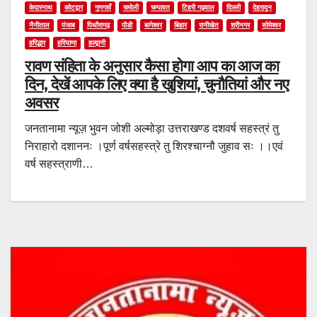
केदारनाथ
कोटद्वार
गुणगावँ
चमोली
चम्पावत
टिहरी गढ़वाल
दिल्ली
देहरादून
नैनीताल
पंजाब
पिथौरागढ़
पौडी
बागेश्वर
बिहार
रानीखेत
श्रीनगर
सोमेश्वर
हरिद्धार
हरियाणा
हल्द्वानी
रावण संहिता के अनुसार कैसा होगा आप का आज का
दिन, देखें आपके लिए क्या है खुशियां, चुनौतियां और नए
अवसर
जनतानामा न्यूज़ भुवन जोशी अल्मोड़ा उत्तराखण्ड दशवर्ष सहस्त्रं तु
निराहारो दशाननः ।पूर्ण वर्षसहस्त्रे तु शिरश्चाग्नौ जुहाव सः ।।एवं
वर्ष सहस्त्राणी…