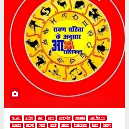
NEWS
अल्मोड़ा
असम
आगरा
उत्तर प्रदेश
उत्तराखंड
ऊधम सिंह नगर
केदारनाथ
कोटद्वार
गुणगावँ
चमोली
चम्पावत
टिहरी गढ़वाल
दिल्ली
देहरादून