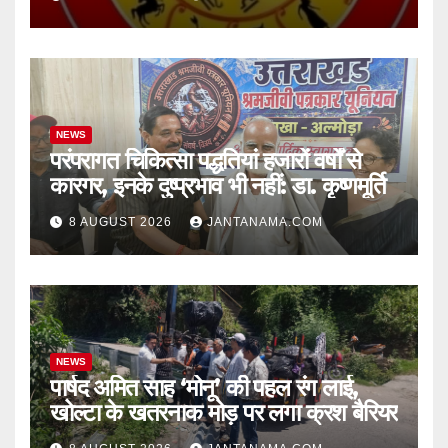
NEWS
परंपरागत चिकित्सा पद्धतियां हजारों वर्षों से
कारगर, इनके दुष्प्रभाव भी नहीं: डा. कृष्णमूर्ति
8 AUGUST 2026
JANTANAMA.COM
NEWS
पार्षद अमित साह ‘मोनू’ की पहल रंग लाई,
खोल्टा के खतरनाक मोड़ पर लगा क्रश बैरियर