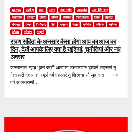
NEWS
अल्मोड़ा
असम
आगरा
उत्तर प्रदेश
उत्तराखंड
ऊधम सिंह नगर
केदारनाथ
कोटद्वार
गुणगावँ
चमोली
चम्पावत
टिहरी गढ़वाल
दिल्ली
देहरादून
नैनीताल
पंजाब
पिथौरागढ़
पौडी
बागेश्वर
बिहार
रानीखेत
श्रीनगर
सोमेश्वर
हरिद्धार
हरियाणा
हल्द्वानी
रावण संहिता के अनुसार कैसा होगा आप का आज का
दिन, देखें आपके लिए क्या है खुशियां, चुनौतियां और नए
अवसर
जनतानामा न्यूज़ भुवन जोशी अल्मोड़ा उत्तराखण्ड दशवर्ष सहस्त्रं तु
निराहारो दशाननः ।पूर्ण वर्षसहस्त्रे तु शिरश्चाग्नौ जुहाव सः ।।एवं
वर्ष सहस्त्राणी…