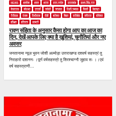
NEWS
अल्मोड़ा
असम
आगरा
उत्तर प्रदेश
उत्तराखंड
ऊधम सिंह नगर
केदारनाथ
कोटद्वार
गुणगावँ
चमोली
चम्पावत
टिहरी गढ़वाल
दिल्ली
देहरादून
नैनीताल
पंजाब
पिथौरागढ़
पौडी
बागेश्वर
बिहार
रानीखेत
श्रीनगर
सोमेश्वर
हरिद्धार
हरियाणा
हल्द्वानी
रावण संहिता के अनुसार कैसा होगा आप का आज का
दिन, देखें आपके लिए क्या है खुशियां, चुनौतियां और नए
अवसर
जनतानामा न्यूज़ भुवन जोशी अल्मोड़ा उत्तराखण्ड दशवर्ष सहस्त्रं तु
निराहारो दशाननः ।पूर्ण वर्षसहस्त्रे तु शिरश्चाग्नौ जुहाव सः ।।एवं
वर्ष सहस्त्राणी…