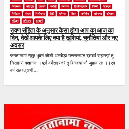
केदारनाथ
कोटद्वार
गुणगावँ
चमोली
चम्पावत
टिहरी गढ़वाल
दिल्ली
देहरादून
नैनीताल
पंजाब
पिथौरागढ़
पौडी
बागेश्वर
बिहार
रानीखेत
श्रीनगर
सोमेश्वर
हरिद्धार
हरियाणा
हल्द्वानी
रावण संहिता के अनुसार कैसा होगा आप का आज का
दिन, देखें आपके लिए क्या है खुशियां, चुनौतियां और नए
अवसर
जनतानामा न्यूज़ भुवन जोशी अल्मोड़ा उत्तराखण्ड दशवर्ष सहस्त्रं तु
निराहारो दशाननः ।पूर्ण वर्षसहस्त्रे तु शिरश्चाग्नौ जुहाव सः ।।एवं
वर्ष सहस्त्राणी…