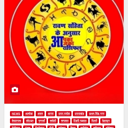
NEWS
अल्मोड़ा
असम
आगरा
उत्तर प्रदेश
उत्तराखंड
ऊधम सिंह नगर
केदारनाथ
कोटद्वार
गुणगावँ
चमोली
चम्पावत
टिहरी गढ़वाल
दिल्ली
देहरादून
नैनीताल
पंजाब
पिथौरागढ़
पौडी
बागेश्वर
बिहार
रानीखेत
श्रीनगर
सोमेश्वर