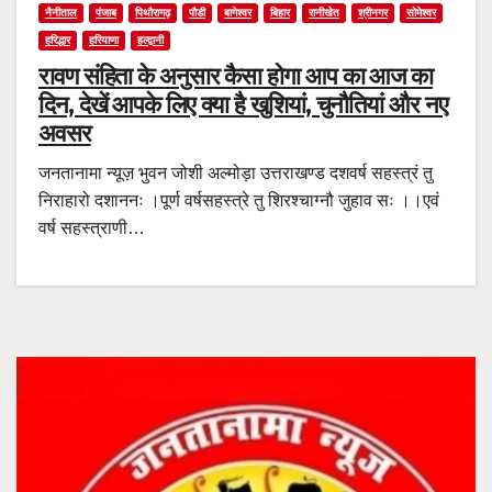
नैनीताल
पंजाब
पिथौरागढ़
पौडी
बागेश्वर
बिहार
रानीखेत
श्रीनगर
सोमेश्वर
हरिद्धार
हरियाणा
हल्द्वानी
रावण संहिता के अनुसार कैसा होगा आप का आज का
दिन, देखें आपके लिए क्या है खुशियां, चुनौतियां और नए
अवसर
जनतानामा न्यूज़ भुवन जोशी अल्मोड़ा उत्तराखण्ड दशवर्ष सहस्त्रं तु
निराहारो दशाननः ।पूर्ण वर्षसहस्त्रे तु शिरश्चाग्नौ जुहाव सः ।।एवं
वर्ष सहस्त्राणी…