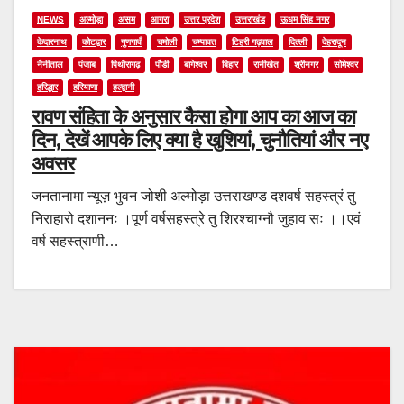
NEWS
अल्मोड़ा
असम
आगरा
उत्तर प्रदेश
उत्तराखंड
ऊधम सिंह नगर
केदारनाथ
कोटद्वार
गुणगावँ
चमोली
चम्पावत
टिहरी गढ़वाल
दिल्ली
देहरादून
नैनीताल
पंजाब
पिथौरागढ़
पौडी
बागेश्वर
बिहार
रानीखेत
श्रीनगर
सोमेश्वर
हरिद्धार
हरियाणा
हल्द्वानी
रावण संहिता के अनुसार कैसा होगा आप का आज का
दिन, देखें आपके लिए क्या है खुशियां, चुनौतियां और नए
अवसर
जनतानामा न्यूज़ भुवन जोशी अल्मोड़ा उत्तराखण्ड दशवर्ष सहस्त्रं तु
निराहारो दशाननः ।पूर्ण वर्षसहस्त्रे तु शिरश्चाग्नौ जुहाव सः ।।एवं
वर्ष सहस्त्राणी…