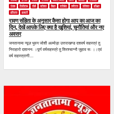
पंजाब
पिथौरागढ़
पौडी
बागेश्वर
बिहार
रानीखेत
श्रीनगर
सोमेश्वर
हरिद्धार
हरियाणा
हल्द्वानी
रावण संहिता के अनुसार कैसा होगा आप का आज का
दिन, देखें आपके लिए क्या है खुशियां, चुनौतियां और नए
अवसर
जनतानामा न्यूज़ भुवन जोशी अल्मोड़ा उत्तराखण्ड दशवर्ष सहस्त्रं तु
निराहारो दशाननः ।पूर्ण वर्षसहस्त्रे तु शिरश्चाग्नौ जुहाव सः ।।एवं
वर्ष सहस्त्राणी…