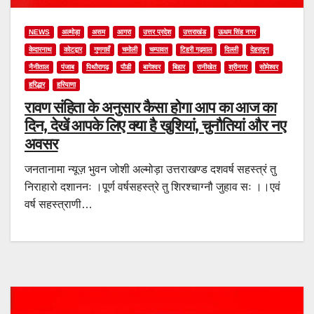
NEWS
अल्मोड़ा
असम
आगरा
उत्तर प्रदेश
उत्तराखंड
ऊधम सिंह नगर
केदारनाथ
कोटद्वार
गुणगावँ
चमोली
चम्पावत
टिहरी गढ़वाल
दिल्ली
देहरादून
नैनीताल
पंजाब
पिथौरागढ़
पौडी
बागेश्वर
बिहार
रानीखेत
श्रीनगर
सोमेश्वर
हरिद्धार
हरियाणा
रावण संहिता के अनुसार कैसा होगा आप का आज का
दिन, देखें आपके लिए क्या है खुशियां, चुनौतियां और नए
अवसर
जनतानामा न्यूज़ भुवन जोशी अल्मोड़ा उत्तराखण्ड दशवर्ष सहस्त्रं तु
निराहारो दशाननः ।पूर्ण वर्षसहस्त्रे तु शिरश्चाग्नौ जुहाव सः ।।एवं
वर्ष सहस्त्राणी…