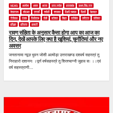
NEWS
अल्मोड़ा
असम
आगरा
उत्तर प्रदेश
उत्तराखंड
ऊधम सिंह नगर
केदारनाथ
कोटद्वार
गुणगावँ
चमोली
चम्पावत
टिहरी गढ़वाल
दिल्ली
देहरादून
नैनीताल
पंजाब
पिथौरागढ़
पौडी
बागेश्वर
बिहार
रानीखेत
श्रीनगर
सोमेश्वर
हरिद्धार
हरियाणा
हल्द्वानी
रावण संहिता के अनुसार कैसा होगा आप का आज का
दिन, देखें आपके लिए क्या है खुशियां, चुनौतियां और नए
अवसर
जनतानामा न्यूज़ भुवन जोशी अल्मोड़ा उत्तराखण्ड दशवर्ष सहस्त्रं तु
निराहारो दशाननः ।पूर्ण वर्षसहस्त्रे तु शिरश्चाग्नौ जुहाव सः ।।एवं
वर्ष सहस्त्राणी…