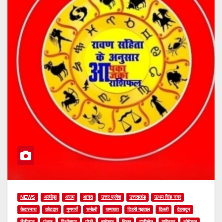
NEWS
अल्मोड़ा
असम
आगरा
उत्तर प्रदेश
उत्तराखंड
ऊधम सिंह नगर
केदारनाथ
कोटद्वार
गुणगावँ
चमोली
चम्पावत
टिहरी गढ़वाल
दिल्ली
देहरादून
नैनीताल
पंजाब
पिथौरागढ़
पौडी
बागेश्वर
बिहार
रानीखेत
श्रीनगर
सोमेश्वर