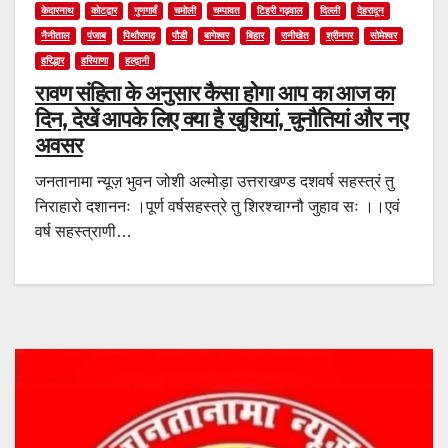
केदारनाथ
कोटद्वार
गुणगावँ
चमोली
चम्पावत
टिहरी गढ़वाल
दिल्ली
देहरादून
नैनीताल
पंजाब
पिथौरागढ़
पौडी
बागेश्वर
बिहार
रानीखेत
श्रीनगर
सोमेश्वर
हरिद्धार
हरियाणा
हल्द्वानी
रावण संहिता के अनुसार कैसा होगा आप का आज का
दिन, देखें आपके लिए क्या है खुशियां, चुनौतियां और नए
अवसर
जनतानामा न्यूज़ भुवन जोशी अल्मोड़ा उत्तराखण्ड दशवर्ष सहस्त्रं तु
निराहारो दशाननः ।पूर्ण वर्षसहस्त्रे तु शिरश्चाग्नौ जुहाव सः ।।एवं
वर्ष सहस्त्राणी…