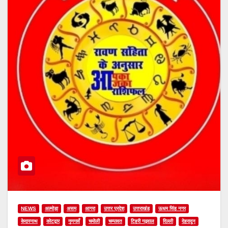
NEWS
अल्मोड़ा
असम
आगरा
उत्तर प्रदेश
उत्तराखंड
ऊधम सिंह नगर
केदारनाथ
कोटद्वार
गुणगावँ
चमोली
चम्पावत
टिहरी गढ़वाल
दिल्ली
देहरादून