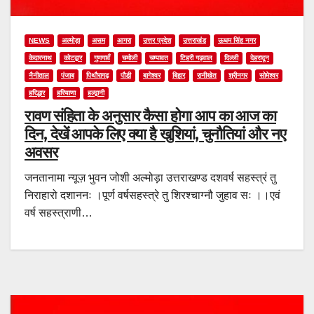
NEWS
अल्मोड़ा
असम
आगरा
उत्तर प्रदेश
उत्तराखंड
ऊधम सिंह नगर
केदारनाथ
कोटद्वार
गुणगावँ
चमोली
चम्पावत
टिहरी गढ़वाल
दिल्ली
देहरादून
नैनीताल
पंजाब
पिथौरागढ़
पौडी
बागेश्वर
बिहार
रानीखेत
श्रीनगर
सोमेश्वर
हरिद्धार
हरियाणा
हल्द्वानी
रावण संहिता के अनुसार कैसा होगा आप का आज का
दिन, देखें आपके लिए क्या है खुशियां, चुनौतियां और नए
अवसर
जनतानामा न्यूज़ भुवन जोशी अल्मोड़ा उत्तराखण्ड दशवर्ष सहस्त्रं तु
निराहारो दशाननः ।पूर्ण वर्षसहस्त्रे तु शिरश्चाग्नौ जुहाव सः ।।एवं
वर्ष सहस्त्राणी…