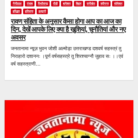
नैनीताल
पंजाब
पिथौरागढ़
पौडी
बागेश्वर
बिहार
रानीखेत
श्रीनगर
सोमेश्वर
हरिद्धार
हरियाणा
हल्द्वानी
रावण संहिता के अनुसार कैसा होगा आप का आज का
दिन, देखें आपके लिए क्या है खुशियां, चुनौतियां और नए
अवसर
जनतानामा न्यूज़ भुवन जोशी अल्मोड़ा उत्तराखण्ड दशवर्ष सहस्त्रं तु
निराहारो दशाननः ।पूर्ण वर्षसहस्त्रे तु शिरश्चाग्नौ जुहाव सः ।।एवं
वर्ष सहस्त्राणी…