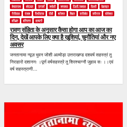
केदारनाथ
कोटद्वार
गुणगावँ
चमोली
चम्पावत
टिहरी गढ़वाल
दिल्ली
देहरादून
नैनीताल
पंजाब
पिथौरागढ़
पौडी
बागेश्वर
बिहार
रानीखेत
श्रीनगर
सोमेश्वर
हरिद्धार
हरियाणा
हल्द्वानी
रावण संहिता के अनुसार कैसा होगा आप का आज का
दिन, देखें आपके लिए क्या है खुशियां, चुनौतियां और नए
अवसर
जनतानामा न्यूज़ भुवन जोशी अल्मोड़ा उत्तराखण्ड दशवर्ष सहस्त्रं तु
निराहारो दशाननः ।पूर्ण वर्षसहस्त्रे तु शिरश्चाग्नौ जुहाव सः ।।एवं
वर्ष सहस्त्राणी…