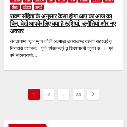
हरिद्धार
हरियाणा
हल्द्वानी
रावण संहिता के अनुसार कैसा होगा आप का आज का
दिन, देखें आपके लिए क्या है खुशियां, चुनौतियां और नए
अवसर
जनतानामा न्यूज़ भुवन जोशी अल्मोड़ा उत्तराखण्ड दशवर्ष सहस्त्रं तु
निराहारो दशाननः ।पूर्ण वर्षसहस्त्रे तु शिरश्चाग्नौ जुहाव सः ।।एवं
वर्ष सहस्त्राणी…
Posts
1
2
…
24
navigation