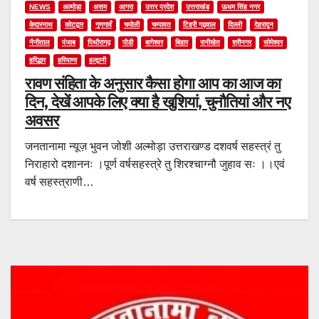
NEWS
अल्मोड़ा
असम
आगरा
उत्तर प्रदेश
उत्तराखंड
ऊधम सिंह नगर
केदारनाथ
कोटद्वार
गुणगावँ
चमोली
चम्पावत
टिहरी गढ़वाल
दिल्ली
देहरादून
नैनीताल
पंजाब
पिथौरागढ़
पौडी
बागेश्वर
बिहार
रानीखेत
श्रीनगर
सोमेश्वर
हरिद्धार
हरियाणा
हल्द्वानी
रावण संहिता के अनुसार कैसा होगा आप का आज का
दिन, देखें आपके लिए क्या है खुशियां, चुनौतियां और नए
अवसर
जनतानामा न्यूज़ भुवन जोशी अल्मोड़ा उत्तराखण्ड दशवर्ष सहस्त्रं तु
निराहारो दशाननः ।पूर्ण वर्षसहस्त्रे तु शिरश्चाग्नौ जुहाव सः ।।एवं
वर्ष सहस्त्राणी…