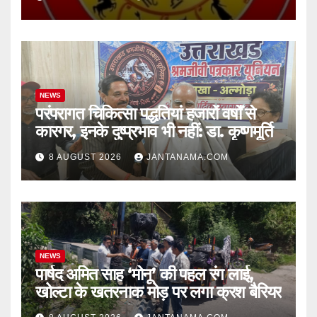
NEWS
परंपरागत चिकित्सा पद्धतियां हजारों वर्षों से
कारगर, इनके दुष्प्रभाव भी नहीं: डा. कृष्णमूर्ति
8 AUGUST 2026
JANTANAMA.COM
NEWS
पार्षद अमित साह ‘मोनू’ की पहल रंग लाई,
खोल्टा के खतरनाक मोड़ पर लगा क्रश बैरियर