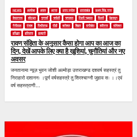
NEWS
अल्मोड़ा
असम
आगरा
उत्तर प्रदेश
उत्तराखंड
ऊधम सिंह नगर
केदारनाथ
कोटद्वार
गुणगावँ
चमोली
चम्पावत
टिहरी गढ़वाल
दिल्ली
देहरादून
नैनीताल
पंजाब
पिथौरागढ़
पौडी
बागेश्वर
बिहार
रानीखेत
श्रीनगर
सोमेश्वर
हरिद्धार
हरियाणा
हल्द्वानी
रावण संहिता के अनुसार कैसा होगा आप का आज का
दिन, देखें आपके लिए क्या है खुशियां, चुनौतियां और नए
अवसर
जनतानामा न्यूज़ भुवन जोशी अल्मोड़ा उत्तराखण्ड दशवर्ष सहस्त्रं तु
निराहारो दशाननः ।पूर्ण वर्षसहस्त्रे तु शिरश्चाग्नौ जुहाव सः ।।एवं
वर्ष सहस्त्राणी…