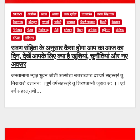
NEWS
अल्मोड़ा
असम
आगरा
उत्तर प्रदेश
उत्तराखंड
ऊधम सिंह नगर
केदारनाथ
कोटद्वार
गुणगावँ
चमोली
चम्पावत
टिहरी गढ़वाल
दिल्ली
देहरादून
नैनीताल
पंजाब
पिथौरागढ़
पौडी
बागेश्वर
बिहार
रानीखेत
श्रीनगर
सोमेश्वर
हरिद्धार
हरियाणा
रावण संहिता के अनुसार कैसा होगा आप का आज का
दिन, देखें आपके लिए क्या है खुशियां, चुनौतियां और नए
अवसर
जनतानामा न्यूज़ भुवन जोशी अल्मोड़ा उत्तराखण्ड दशवर्ष सहस्त्रं तु
निराहारो दशाननः ।पूर्ण वर्षसहस्त्रे तु शिरश्चाग्नौ जुहाव सः ।।एवं
वर्ष सहस्त्राणी…