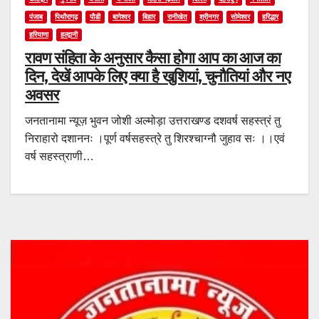
पंजाब
पिथौरागढ़
पौडी
बागेश्वर
बिहार
रानीखेत
श्रीनगर
सोमेश्वर
हरिद्धार
हरियाणा
हल्द्वानी
रावण संहिता के अनुसार कैसा होगा आप का आज का
दिन, देखें आपके लिए क्या है खुशियां, चुनौतियां और नए
अवसर
जनतानामा न्यूज़ भुवन जोशी अल्मोड़ा उत्तराखण्ड दशवर्ष सहस्त्रं तु
निराहारो दशाननः ।पूर्ण वर्षसहस्त्रे तु शिरश्चाग्नौ जुहाव सः ।।एवं
वर्ष सहस्त्राणी…