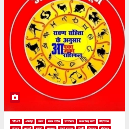
NEWS
अल्मोड़ा
असम
उत्तर प्रदेश
उत्तराखंड
ऊधम सिंह नगर
केदारनाथ
कोटद्वार
गुणगावँ
चमोली
चम्पावत
टिहरी गढ़वाल
दिल्ली
देहरादून
नैनीताल