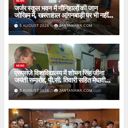
NEWS
जर्जर स्कूल भवन में नौनिहालों की जान
जोखिम में, खस्ताहाल आंगनबाड़ी पर भी नहीं
जागा प्रशासन
5 AUGUST 2026
JANTANAMA.COM
NEWS
एसएसजे विश्वविद्यालय में शोभन सिंह जीना
जयंती समारोह, पी.सी. तिवारी सहित मेधावी
छात्र हुए सम्मानित
5 AUGUST 2026
JANTANAMA.COM