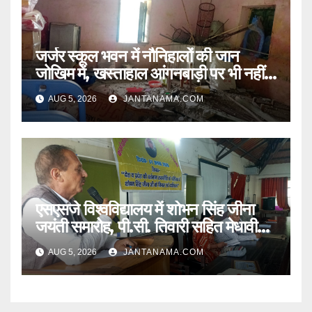
जर्जर स्कूल भवन में नौनिहालों की जान
जोखिम में, खस्ताहाल आंगनबाड़ी पर भी नहीं
जागा प्रशासन
AUG 5, 2026
JANTANAMA.COM
एसएसजे विश्वविद्यालय में शोभन सिंह जीना
जयंती समारोह, पी.सी. तिवारी सहित मेधावी
छात्र हुए सम्मानित
AUG 5, 2026
JANTANAMA.COM