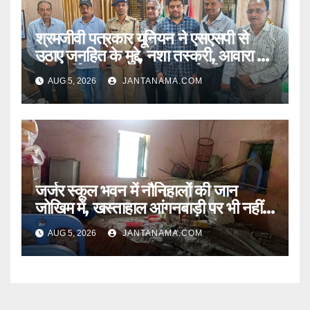
श्रमजीवी पत्रकार यूनियन ने एसएसपी से
उठाए जनहित के मुद्दे, नशा तस्करी, आवारा पशु
और पार्किंग व्यवस्था पर की कार्रवाई की मांग
AUG 5, 2026
JANTANAMA.COM
जर्जर स्कूल भवन में नौनिहालों की जान
जोखिम में, खस्ताहाल आंगनबाड़ी पर भी नहीं
जागा प्रशासन
AUG 5, 2026
JANTANAMA.COM