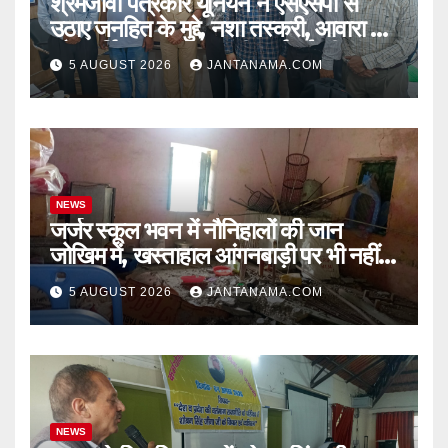
श्रमजीवी पत्रकार यूनियन ने एसएसपी से
उठाए जनहित के मुद्दे, नशा तस्करी, आवारा पशु
और पार्किंग व्यवस्था पर की कार्रवाई की मांग
5 AUGUST 2026
JANTANAMA.COM
NEWS
जर्जर स्कूल भवन में नौनिहालों की जान
जोखिम में, खस्ताहाल आंगनबाड़ी पर भी नहीं
जागा प्रशासन
5 AUGUST 2026
JANTANAMA.COM
NEWS