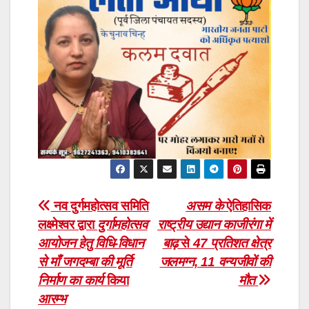
Post
नव दुर्गमहोत्सव समिति
असम के
ऐतिहासिक
लक्ष्मेश्वर द्वारा
दुर्गामहोत्सव
राष्ट्रीय उद्यान काजीरंगा में
navigation
आयोजन हेतु विधि-विधान
बाढ़
से
47 प्रतिशत क्षेत्र
से माँ जगदम्बा की मूर्ति
जलमग्न, 11 वन्यजीवों की
निर्माण का कार्य
किया
मौत
आरम्भ