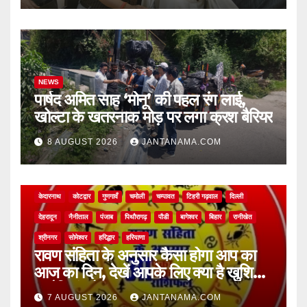
NEWS
पार्षद अमित साह ‘मोनू’ की पहल रंग लाई,
खोल्टा के खतरनाक मोड़ पर लगा क्रश बैरियर
8 AUGUST 2026
JANTANAMA.COM
NEWS
अल्मोड़ा
असम
आगरा
उत्तर प्रदेश
उत्तराखंड
ऊधम सिंह नगर
केदारनाथ
कोटद्वार
गुणगावँ
चमोली
चम्पावत
टिहरी गढ़वाल
दिल्ली
देहरादून
नैनीताल
पंजाब
पिथौरागढ़
पौडी
बागेश्वर
बिहार
रानीखेत
श्रीनगर
सोमेश्वर
हरिद्धार
हरियाणा
रावण संहिता के अनुसार कैसा होगा आप का
आज का दिन, देखें आपके लिए क्या है खुशियां,
चुनौतियां और नए अवसर
7 AUGUST 2026
JANTANAMA.COM