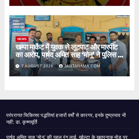
NEWS
खम्पा मार्केट में युवक से लूटपाट और मारपीट
का आरोप, पार्षद अमित साह ‘मोनू’ ने पुलिस से
की सख्त कार्रवाई की मांग
7 AUGUST 2026
JANTANAMA.COM
परंपरागत चिकित्सा पद्धतियां हजारों वर्षों से कारगर, इनके दुष्प्रभाव भी
नहीं: डा. कृष्णमूर्ति
पार्षद अमित साह ‘मोनू’ की पहल रंग लाई, खोल्टा के खतरनाक मोड़ पर