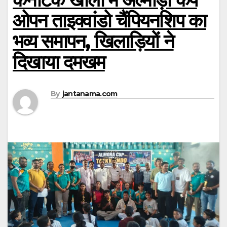
ओपन ताइक्वांडो चैंपियनशिप का
भव्य समापन, खिलाड़ियों ने
दिखाया दमखम
By
jantanama.com