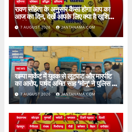
श्रीनगर
सोमेश्वर
हरिद्धार
हरियाणा
रावण संहिता के अनुसार कैसा होगा आप का
आज का दिन, देखें आपके लिए क्या है खुशियां,
चुनौतियां और नए अवसर
7 AUGUST 2026
JANTANAMA.COM
NEWS
खम्पा मार्केट में युवक से लूटपाट और मारपीट
का आरोप, पार्षद अमित साह ‘मोनू’ ने पुलिस से
की सख्त कार्रवाई की मांग
7 AUGUST 2026
JANTANAMA.COM
NEWS
अल्मोड़ा
असम
आगरा
उत्तर प्रदेश
उत्तराखंड
ऊधम सिंह नगर
केदारनाथ
कोटद्वार
गुणगावँ
चमोली
चम्पावत
टिहरी गढ़वाल
दिल्ली
देहरादून
नैनीताल
पंजाब
पिथौरागढ़
पौडी
बागेश्वर
बिहार
रानीखेत