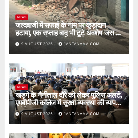
NEWS
जल्दबाजी में सफाई के नाम पर कूड़ादान
हटाया, एक सप्ताह बाद भी टूटे अवशेष जस के
तस! निगम की ‘सफाई’ पर उठे सवाल
9 AUGUST 2026
JANTANAMA.COM
NEWS
खड़गे के नैनीताल दौरे को लेकर पुलिस अलर्ट,
एमबीपीजी कॉलेज में सुरक्षा व्यवस्था की व्यापक
ब्रीफिंग
9 AUGUST 2026
JANTANAMA.COM