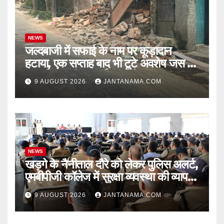
NEWS
जल्दबाजी में सफाई के नाम पर कूड़ादान
हटाया, एक सप्ताह बाद भी टूटे अवशेष जस के
तस! निगम की ‘सफाई’ पर उठे सवाल
9 AUGUST 2026
JANTANAMA.COM
NEWS
खड़गे के नैनीताल दौरे को लेकर पुलिस अलर्ट,
एमबीपीजी कॉलेज में सुरक्षा व्यवस्था की व्यापक
ब्रीफिंग
9 AUGUST 2026
JANTANAMA.COM