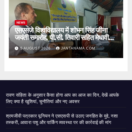
NEWS
एसएसजे विश्वविद्यालय में शोभन सिंह जीना
जयंती समारोह, पी.सी. तिवारी सहित मेधावी
छात्र हुए सम्मानित
5 AUGUST 2026
JANTANAMA.COM
रावण संहिता के अनुसार कैसा होगा आप का आज का दिन, देखें आपके
लिए क्या है खुशियां, चुनौतियां और नए अवसर
श्रमजीवी पत्रकार यूनियन ने एसएसपी से उठाए जनहित के मुद्दे, नशा
तस्करी, आवारा पशु और पार्किंग व्यवस्था पर की कार्रवाई की मांग