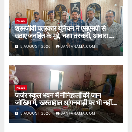
NEWS
श्रमजीवी पत्रकार यूनियन ने एसएसपी से
उठाए जनहित के मुद्दे, नशा तस्करी, आवारा पशु
और पार्किंग व्यवस्था पर की कार्रवाई की मांग
5 AUGUST 2026
JANTANAMA.COM
NEWS
जर्जर स्कूल भवन में नौनिहालों की जान
जोखिम में, खस्ताहाल आंगनबाड़ी पर भी नहीं
जागा प्रशासन
5 AUGUST 2026
JANTANAMA.COM