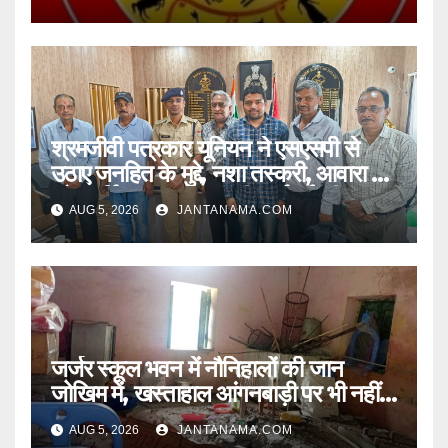
श्रमजीवी पत्रकार यूनियन ने एसएसपी से
उठाए जनहित के मुद्दे, नशा तस्करी, आवारा पशु
और पार्किंग व्यवस्था पर की कार्रवाई की मांग
AUG 5, 2026
JANTANAMA.COM
जर्जर स्कूल भवन में नौनिहालों की जान
जोखिम में, खस्ताहाल आंगनबाड़ी पर भी नहीं
जागा प्रशासन
AUG 5, 2026
JANTANAMA.COM