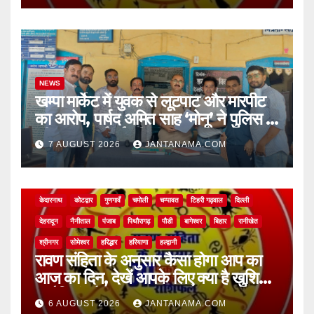
NEWS
खम्पा मार्केट में युवक से लूटपाट और मारपीट
का आरोप, पार्षद अमित साह ‘मोनू’ ने पुलिस से
की सख्त कार्रवाई की मांग
7 AUGUST 2026
JANTANAMA.COM
NEWS
अल्मोड़ा
असम
आगरा
उत्तर प्रदेश
उत्तराखंड
ऊधम सिंह नगर
केदारनाथ
कोटद्वार
गुणगावँ
चमोली
चम्पावत
टिहरी गढ़वाल
दिल्ली
देहरादून
नैनीताल
पंजाब
पिथौरागढ़
पौडी
बागेश्वर
बिहार
रानीखेत
श्रीनगर
सोमेश्वर
हरिद्धार
हरियाणा
हल्द्वानी
रावण संहिता के अनुसार कैसा होगा आप का
आज का दिन, देखें आपके लिए क्या है खुशियां,
चुनौतियां और नए अवसर
6 AUGUST 2026
JANTANAMA.COM