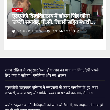
NEWS
एसएसजे विश्वविद्यालय में शोभन सिंह जीना
जयंती समारोह, पी.सी. तिवारी सहित मेधावी
छात्र हुए सम्मानित
5 AUGUST 2026
JANTANAMA.COM
रावण संहिता के अनुसार कैसा होगा आप का आज का दिन, देखें आपके
लिए क्या है खुशियां, चुनौतियां और नए अवसर
श्रमजीवी पत्रकार यूनियन ने एसएसपी से उठाए जनहित के मुद्दे, नशा
तस्करी, आवारा पशु और पार्किंग व्यवस्था पर की कार्रवाई की मांग
जर्जर स्कूल भवन में नौनिहालों की जान जोखिम में, खस्ताहाल आंगनबाड़ी