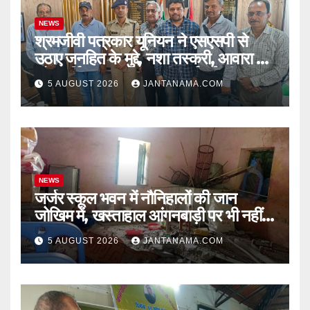
NEWS
श्रमजीवी पत्रकार यूनियन ने एसएसपी से
उठाए जनहित के मुद्दे, नशा तस्करी, आवारा पशु
और पार्किंग व्यवस्था पर की कार्रवाई की मांग
5 AUGUST 2026
JANTANAMA.COM
NEWS
जर्जर स्कूल भवन में नौनिहालों की जान
जोखिम में, खस्ताहाल आंगनबाड़ी पर भी नहीं
जागा प्रशासन
5 AUGUST 2026
JANTANAMA.COM