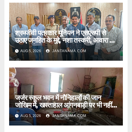
श्रमजीवी पत्रकार यूनियन ने एसएसपी से
उठाए जनहित के मुद्दे, नशा तस्करी, आवारा पशु
और पार्किंग व्यवस्था पर की कार्रवाई की मांग
AUG 5, 2026
JANTANAMA.COM
जर्जर स्कूल भवन में नौनिहालों की जान
जोखिम में, खस्ताहाल आंगनबाड़ी पर भी नहीं
जागा प्रशासन
AUG 5, 2026
JANTANAMA.COM