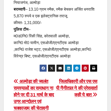
नियाजगंज, अल्मोड़ा
बरामदगी
– 13.10 ग्राम स्मैक, स्मैक बेचकर अर्जित धनराशि
5,870 रुपये व एक इलेक्ट्रानिक तराजू
कीमत- 1,31,000/-
पुलिस टीम
–
म0उ0नि0 रिंकी सिंह, कोतवाली अल्मोड़ा,
कानि0 मो0 यामीन, एसओजी/एएनटीएफ अल्मोड़ा
,कानि0 राजेश भट्ट, एसओजी/एएनटीएफ अल्मोड़ा,कानि0
विरेन्द्र बिष्ट, एसओजी/एएनटीएफ अल्मोड़ा
Post
अल्मोड़ा की ज्वलंत
जिलाधिकारी और एस एस
समस्याओं का समाधान ना
पी नैनीताल ने की प्रेसवार्ता
navigation
होने पर दी 31 मार्च के बाद
कही ये बात
उग्र आन्दोलन एवं
चक्काजाम की चेतावनी