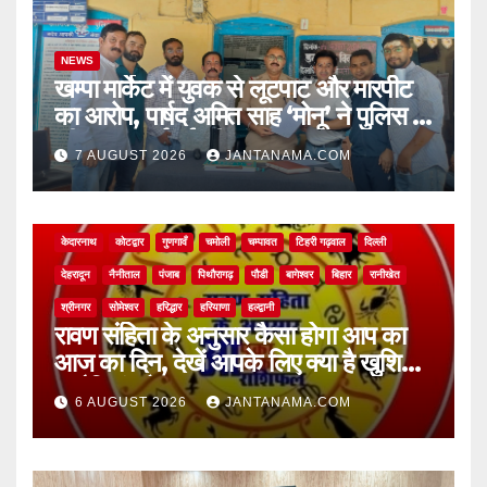
NEWS
खम्पा मार्केट में युवक से लूटपाट और मारपीट
का आरोप, पार्षद अमित साह ‘मोनू’ ने पुलिस से
की सख्त कार्रवाई की मांग
7 AUGUST 2026
JANTANAMA.COM
NEWS
अल्मोड़ा
असम
आगरा
उत्तर प्रदेश
उत्तराखंड
ऊधम सिंह नगर
केदारनाथ
कोटद्वार
गुणगावँ
चमोली
चम्पावत
टिहरी गढ़वाल
दिल्ली
देहरादून
नैनीताल
पंजाब
पिथौरागढ़
पौडी
बागेश्वर
बिहार
रानीखेत
श्रीनगर
सोमेश्वर
हरिद्धार
हरियाणा
हल्द्वानी
रावण संहिता के अनुसार कैसा होगा आप का
आज का दिन, देखें आपके लिए क्या है खुशियां,
चुनौतियां और नए अवसर
6 AUGUST 2026
JANTANAMA.COM