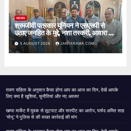
NEWS
श्रमजीवी पत्रकार यूनियन ने एसएसपी से
उठाए जनहित के मुद्दे, नशा तस्करी, आवारा पशु
और पार्किंग व्यवस्था पर की कार्रवाई की मांग
5 AUGUST 2026
JANTANAMA.COM
रावण संहिता के अनुसार कैसा होगा आप का आज का दिन, देखें आपके
लिए क्या है खुशियां, चुनौतियां और नए अवसर
खम्पा मार्केट में युवक से लूटपाट और मारपीट का आरोप, पार्षद अमित साह
‘मोनू’ ने पुलिस से की सख्त कार्रवाई की मांग