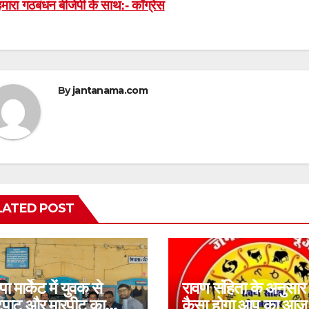
 हमारा गठबंधन बीजेपी के साथ:- काँग्रेस
avigation
By
jantanama.com
LATED POST
पा मार्केट में युवक से
रावण संहिता के अनुसार
टपाट और मारपीट का
कैसा होगा आप का आज