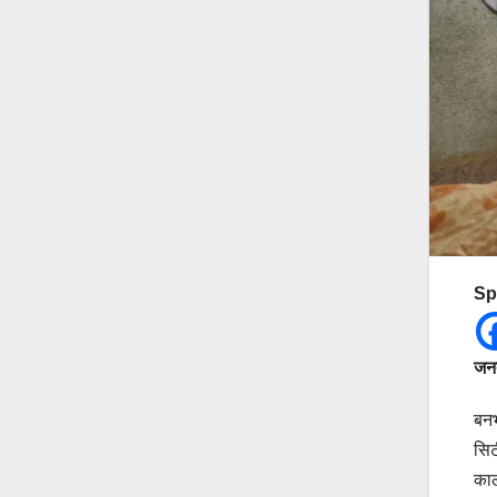
Sp
जनत
बनभ
सिट
काल