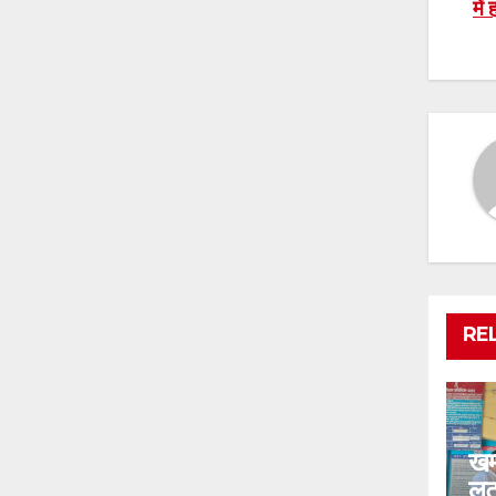
में
n
RE
खम्
लू