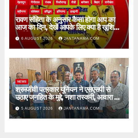
देहरादून
नैनीताल
पंजाब
पिथौरागढ़
पौडी
बागेश्वर
बिहार
रानीखेत
श्रीनगर
सोमेश्वर
हरिद्धार
हरियाणा
हल्द्वानी
रावण संहिता के अनुसार कैसा होगा आप का
आज का दिन, देखें आपके लिए क्या है खुशियां,
चुनौतियां और नए अवसर
6 AUGUST 2026
JANTANAMA.COM
NEWS
श्रमजीवी पत्रकार यूनियन ने एसएसपी से
उठाए जनहित के मुद्दे, नशा तस्करी, आवारा पशु
और पार्किंग व्यवस्था पर की कार्रवाई की मांग
5 AUGUST 2026
JANTANAMA.COM