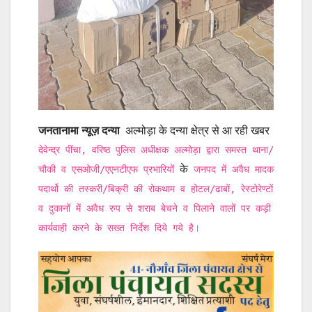
जनतानामा न्यूज़ दन्या
अल्मोड़ा के दन्या क्षेत्र से आ रही खबर
देवेन्द्र पींचा, वरिष्ठ पुलिस अधीक्षक अल्मोड़ा द्वारा समस्त थाना/
के
चौकी व एसओजी/एएनटीएफ प्रभारियों
जनपद में अवैध मादक
पदार्थो की तस्करी/बिक्री की रोकथाम व होटल/ढाबों, रेस्टोरेण्टों
व दुकानों में अवैध रुप से शराब बेचने व पिलाने वालों पर कड़ी
कार्यवाही करने के सख्त निर्देश दिये गये है।