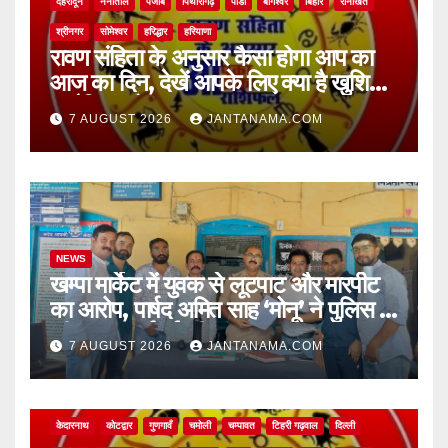
देहरादून
नैनीताल
पंजाब
पिथौरागढ़
पौडी
बागेश्वर
बिहार
रानीखेत
श्रीनगर
सोमेश्वर
हरिद्धार
हरियाणा
रावण संहिता के अनुसार कैसा होगा आप का
आज का दिन, देखें आपके लिए क्या है खुशियां,
चुनौतियां और नए अवसर
7 AUGUST 2026
JANTANAMA.COM
NEWS
खम्पा मार्केट में युवक से लूटपाट और मारपीट
का आरोप, पार्षद अमित साह ‘मोनू’ ने पुलिस से
की सख्त कार्रवाई की मांग
7 AUGUST 2026
JANTANAMA.COM
NEWS
अल्मोड़ा
असम
आगरा
उत्तर प्रदेश
उत्तराखंड
ऊधम सिंह नगर
केदारनाथ
कोटद्वार
गुणगावँ
चमोली
चम्पावत
टिहरी गढ़वाल
दिल्ली