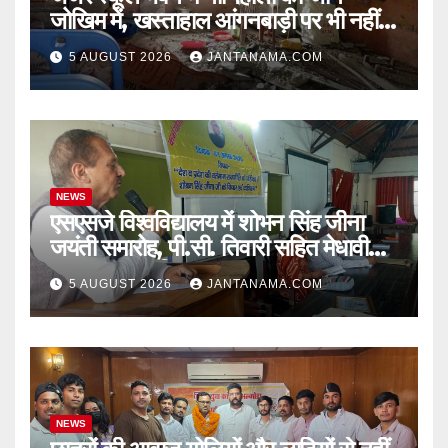
जोखिम में, खस्ताहाल आंगनबाड़ी पर भी नहीं
जागा प्रशासन
5 AUGUST 2026
JANTANAMA.COM
NEWS
एसएसजे विश्वविद्यालय में शोभन सिंह जीना
जयंती समारोह, पी.सी. तिवारी सहित मेधावी
छात्र हुए सम्मानित
5 AUGUST 2026
JANTANAMA.COM
NEWS