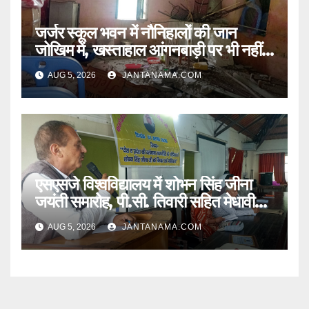
जर्जर स्कूल भवन में नौनिहालों की जान
जोखिम में, खस्ताहाल आंगनबाड़ी पर भी नहीं
जागा प्रशासन
AUG 5, 2026
JANTANAMA.COM
एसएसजे विश्वविद्यालय में शोभन सिंह जीना
जयंती समारोह, पी.सी. तिवारी सहित मेधावी
छात्र हुए सम्मानित
AUG 5, 2026
JANTANAMA.COM