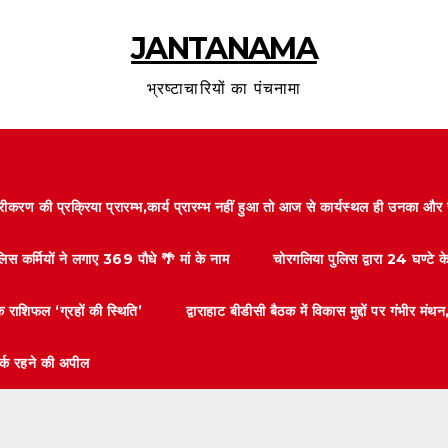
JANTANAMA
भ्रष्टाचारियों का पंचनामा
करण की प्रक्रिया प्रारम्भ,कार्य प्रारम्भ नहीं हुआ तो आज से कार्यस्थल ही उनका 
लिस कर्मियों ने लगाए 369 पौधे 🌴 मां के नाम
चोरगलिया पुलिस द्वारा 24 घण्टे 
 राशिफल ‘ग्रहों की स्थिति’
द्वाराहाट बीडीसी बैठक में विकास मुद्दों पर गंभीर
तर्क रहने की अपील