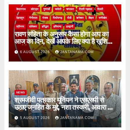
NEWS
अल्मोड़ा
असम
आगरा
उत्तर प्रदेश
उत्तराखंड
ऊधम सिंह नगर
केदारनाथ
कोटद्वार
गुणगावँ
चमोली
चम्पावत
टिहरी गढ़वाल
दिल्ली
देहरादून
नैनीताल
पंजाब
पिथौरागढ़
पौडी
बागेश्वर
बिहार
रानीखेत
श्रीनगर
सोमेश्वर
हरिद्धार
हरियाणा
हल्द्वानी
रावण संहिता के अनुसार कैसा होगा आप का
आज का दिन, देखें आपके लिए क्या है खुशियां,
चुनौतियां और नए अवसर
6 AUGUST 2026
JANTANAMA.COM
NEWS
श्रमजीवी पत्रकार यूनियन ने एसएसपी से
उठाए जनहित के मुद्दे, नशा तस्करी, आवारा पशु
और पार्किंग व्यवस्था पर की कार्रवाई की मांग
5 AUGUST 2026
JANTANAMA.COM