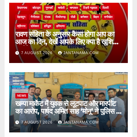
केदारनाथ
कोटद्वार
गुणगावँ
चमोली
चम्पावत
टिहरी गढ़वाल
दिल्ली
देहरादून
नैनीताल
पंजाब
पिथौरागढ़
पौडी
बागेश्वर
बिहार
रानीखेत
श्रीनगर
सोमेश्वर
हरिद्धार
हरियाणा
रावण संहिता के अनुसार कैसा होगा आप का
आज का दिन, देखें आपके लिए क्या है खुशियां,
चुनौतियां और नए अवसर
7 AUGUST 2026
JANTANAMA.COM
NEWS
खम्पा मार्केट में युवक से लूटपाट और मारपीट
का आरोप, पार्षद अमित साह ‘मोनू’ ने पुलिस से
की सख्त कार्रवाई की मांग
7 AUGUST 2026
JANTANAMA.COM