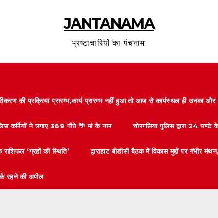
JANTANAMA
भ्रष्टाचारियों का पंचनामा
करण की प्रक्रिया प्रारम्भ,कार्य प्रारम्भ नहीं हुआ तो आज से कार्यस्थल ही उनका 
लिस कर्मियों ने लगाए 369 पौधे 🌴 मां के नाम
चोरगलिया पुलिस द्वारा 24 घण्टे 
 राशिफल ‘ग्रहों की स्थिति’
द्वाराहाट बीडीसी बैठक में विकास मुद्दों पर गंभीर
तर्क रहने की अपील