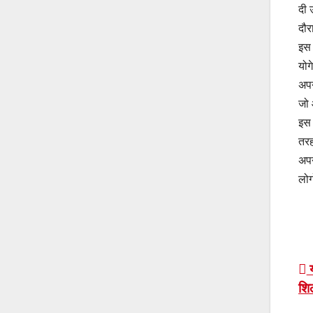
दी 
दौर
इस 
योग
अपन
जो 
इस 
तरह
अपन
लोग
P
य
शि
n