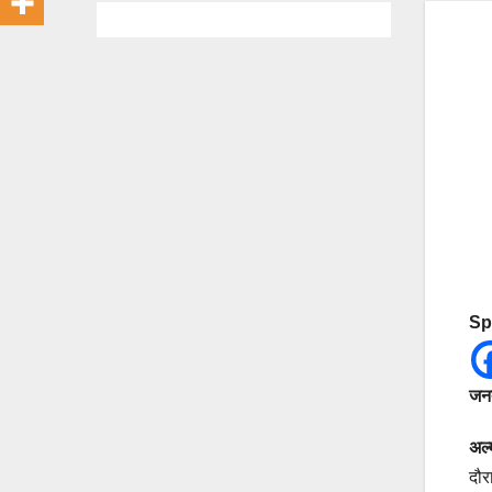
Sp
जनत
अल्
दौर