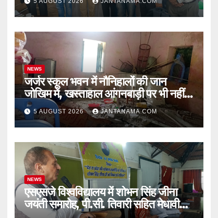
5 AUGUST 2026
JANTANAMA.COM
NEWS
जर्जर स्कूल भवन में नौनिहालों की जान
जोखिम में, खस्ताहाल आंगनबाड़ी पर भी नहीं
जागा प्रशासन
5 AUGUST 2026
JANTANAMA.COM
NEWS
एसएसजे विश्वविद्यालय में शोभन सिंह जीना
जयंती समारोह, पी.सी. तिवारी सहित मेधावी
छात्र हुए सम्मानित