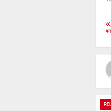
P
बना
n
RE