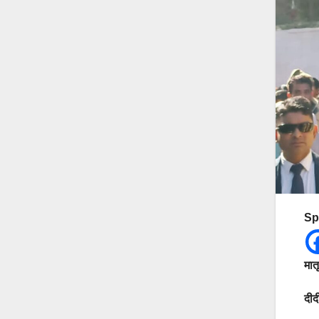
Sp
मातृ
दीद