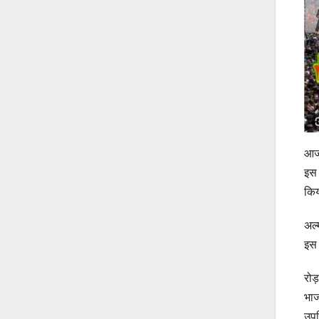
आज 
इस 
कि
अल्
इस 
रोड
भाज
उपस