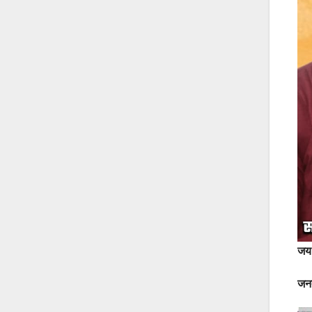
जय 
जनत