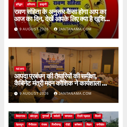
हरिद्धार
हरियाणा
हल्द्वानी
रावण संहिता के अनुसार कैसा होगा आप का
आज का दिन, देखें आपके लिए क्या है खुशियां,
चुनौतियां और नए अवसर
9 AUGUST 2026
JANTANAMA.COM
NEWS
आपदा प्रबंधन की तैयारियों की समीक्षा,
कैबिनेट मंत्री मदन कौशिक ने कार्यशाला का
किया शुभारंभ
9 AUGUST 2026
JANTANAMA.COM
NEWS
अल्मोड़ा
असम
आगरा
उत्तर प्रदेश
उत्तराखंड
ऊधम सिंह नगर
केदारनाथ
कोटद्वार
गुणगावँ
चमोली
चम्पावत
टिहरी गढ़वाल
दिल्ली
देहरादून
नैनीताल
पंजाब
पिथौरागढ़
पौडी
बागेश्वर
बिहार
रानीखेत