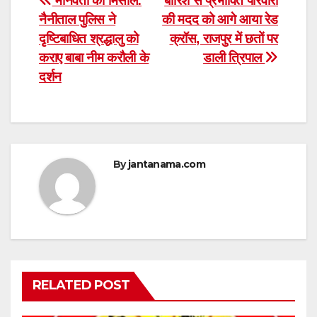
Post
मानवता की मिसाल:
बारिश से प्रभावित परिवारों
नैनीताल पुलिस ने
की मदद को आगे आया रेड
navigation
दृष्टिबाधित श्रद्धालु को
क्रॉस, राजपुर में छतों पर
कराए बाबा नीम करौली के
डाली त्रिपाल
दर्शन
By
jantanama.com
RELATED POST