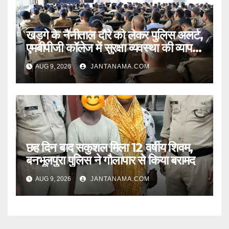
खड़गे के नैनीताल दौरे को लेकर पुलिस अलर्ट,
एमबीपीजी कॉलेज में सुरक्षा व्यवस्था की व्यापक
ब्रीफिंग
AUG 9, 2026
JANTANAMA.COM
छह दिन बाद सकुशल मिला 12 वर्षीय शिवम,
बनभूलपुरा पुलिस ने गौलापार से किया बरामद
AUG 9, 2026
JANTANAMA.COM