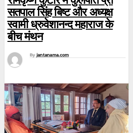
सतपाल सिंह बिष्ट और अध्यक्ष
स्वामी ध्रुवेशानन्द महाराज के
बीच मंथन
By
jantanama.com