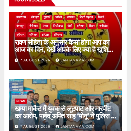
NEWS
अल्मोड़ा
असम
आगरा
उत्तर प्रदेश
उत्तराखंड
ऊधम सिंह नगर
केदारनाथ
कोटद्वार
गुणगावँ
चमोली
चम्पावत
टिहरी गढ़वाल
दिल्ली
देहरादून
नैनीताल
पंजाब
पिथौरागढ़
पौडी
बागेश्वर
बिहार
रानीखेत
श्रीनगर
सोमेश्वर
हरिद्धार
हरियाणा
रावण संहिता के अनुसार कैसा होगा आप का
आज का दिन, देखें आपके लिए क्या है खुशियां,
चुनौतियां और नए अवसर
7 AUGUST 2026
JANTANAMA.COM
NEWS
खम्पा मार्केट में युवक से लूटपाट और मारपीट
का आरोप, पार्षद अमित साह ‘मोनू’ ने पुलिस से
की सख्त कार्रवाई की मांग
7 AUGUST 2026
JANTANAMA.COM