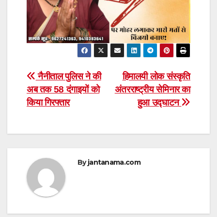
Post
नैनीताल पुलिस ने की
हिमालयी लोक संस्कृति
अब तक 58 दंगाइयों को
अंतरराष्ट्रीय सेमिनार का
navigation
किया गिरफ्तार
हुआ उद्घाटन
By
jantanama.com