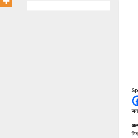
Sp
जनत
अल्
निव