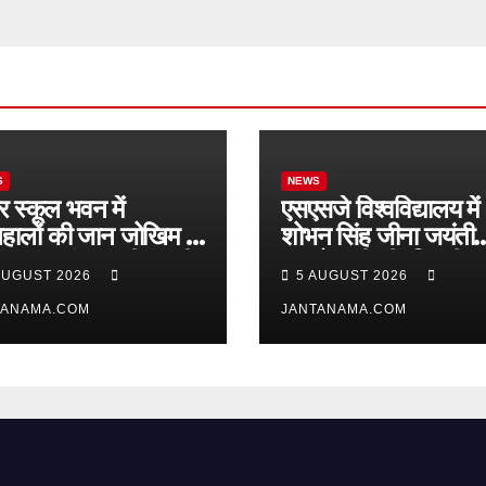
S
NEWS
र स्कूल भवन में
एसएसजे विश्वविद्यालय में
हालों की जान जोखिम में,
शोभन सिंह जीना जयंती
ताहाल आंगनबाड़ी पर भी
समारोह, पी.सी. तिवारी 
AUGUST 2026
5 AUGUST 2026
ं जागा प्रशासन
मेधावी छात्र हुए सम्मानित
TANAMA.COM
JANTANAMA.COM