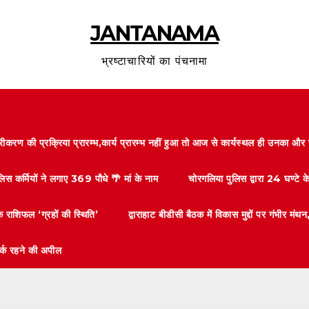
JANTANAMA
भ्रष्टाचारियों का पंचनामा
करण की प्रक्रिया प्रारम्भ,कार्य प्रारम्भ नहीं हुआ तो आज से कार्यस्थल ही उनका 
लिस कर्मियों ने लगाए 369 पौधे 🌴 मां के नाम
चोरगलिया पुलिस द्वारा 24 घण्टे 
 राशिफल ‘ग्रहों की स्थिति’
द्वाराहाट बीडीसी बैठक में विकास मुद्दों पर गंभीर
तर्क रहने की अपील