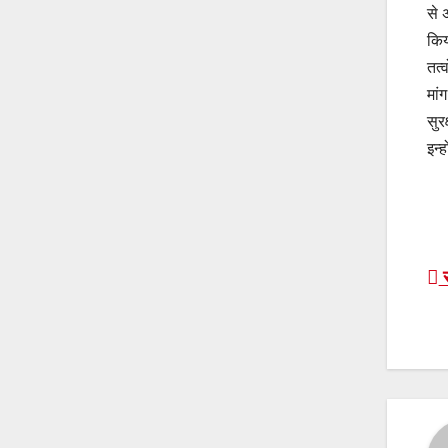
से 
किय
तत्
मां
सुर
इन्
P
र
n