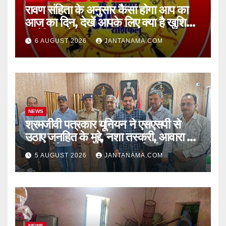
रावण संहिता के अनुसार कैसा होगा आप का
आज का दिन, देखें आपके लिए क्या है खुशियां,
चुनौतियां और नए अवसर
6 AUGUST 2026
JANTANAMA.COM
NEWS
श्रमजीवी पत्रकार यूनियन ने एसएसपी से
उठाए जनहित के मुद्दे, नशा तस्करी, आवारा पशु
और पार्किंग व्यवस्था पर की कार्रवाई की मांग
5 AUGUST 2026
JANTANAMA.COM
NEWS