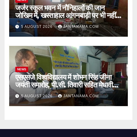
जर्जर स्कूल भवन में नौनिहालों की जान
जोखिम में, खस्ताहाल आंगनबाड़ी पर भी नहीं
जागा प्रशासन
5 AUGUST 2026
JANTANAMA.COM
NEWS
एसएसजे विश्वविद्यालय में शोभन सिंह जीना
जयंती समारोह, पी.सी. तिवारी सहित मेधावी
छात्र हुए सम्मानित
5 AUGUST 2026
JANTANAMA.COM