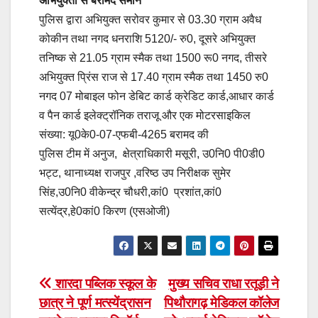
अभियुक्तों से बरामद समान
पुलिस द्वारा अभियुक्त सरोवर कुमार से 03.30 ग्राम अवैध
कोकीन तथा नगद धनराशि 5120/- रु0, दूसरे अभियुक्त
तनिष्क से 21.05 ग्राम स्मैक तथा 1500 रू0 नगद, तीसरे
अभियुक्त प्रिंस राज से 17.40 ग्राम स्मैक तथा 1450 रु0
नगद 07 मोबाइल फोन डेबिट कार्ड क्रेडिट कार्ड,आधार कार्ड
व पैन कार्ड इलेक्ट्रॉनिक तराजू और एक मोटरसाइकिल
संख्या: यू0के0-07-एफबी-4265 बरामद की
पुलिस टीम में अनुज, क्षेत्राधिकारी मसूरी, उ0नि0 पी0डी0
भट्ट, थानाध्यक्ष राजपुर ,वरिष्ठ उप निरीक्षक सुमेर
सिंह,उ0नि0 वीकेन्द्र चौधरी,कां0 प्रशांत,कां0
सत्येंद्र,हे0कां0 किरण (एसओजी)
Post
शारदा पब्लिक स्कूल के
मुख्य सचिव राधा रतूड़ी ने
छात्र ने पूर्ण मत्स्येंद्रासन
पिथौरागढ़ मेडिकल कॉलेज
navigation