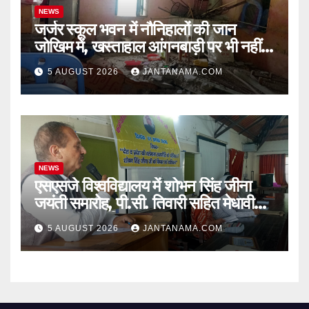
NEWS
जर्जर स्कूल भवन में नौनिहालों की जान
जोखिम में, खस्ताहाल आंगनबाड़ी पर भी नहीं
जागा प्रशासन
5 AUGUST 2026
JANTANAMA.COM
NEWS
एसएसजे विश्वविद्यालय में शोभन सिंह जीना
जयंती समारोह, पी.सी. तिवारी सहित मेधावी
छात्र हुए सम्मानित
5 AUGUST 2026
JANTANAMA.COM