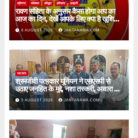
श्रीनगर
सोमेश्वर
हरिद्धार
हरियाणा
हल्द्वानी
रावण संहिता के अनुसार कैसा होगा आप का
आज का दिन, देखें आपके लिए क्या है खुशियां,
चुनौतियां और नए अवसर
6 AUGUST 2026
JANTANAMA.COM
NEWS
श्रमजीवी पत्रकार यूनियन ने एसएसपी से
उठाए जनहित के मुद्दे, नशा तस्करी, आवारा पशु
और पार्किंग व्यवस्था पर की कार्रवाई की मांग
5 AUGUST 2026
JANTANAMA.COM