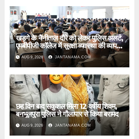
खड़गे के नैनीताल दौरे को लेकर पुलिस अलर्ट,
एमबीपीजी कॉलेज में सुरक्षा व्यवस्था की व्यापक
ब्रीफिंग
AUG 9, 2026
JANTANAMA.COM
छह दिन बाद सकुशल मिला 12 वर्षीय शिवम,
बनभूलपुरा पुलिस ने गौलापार से किया बरामद
AUG 9, 2026
JANTANAMA.COM