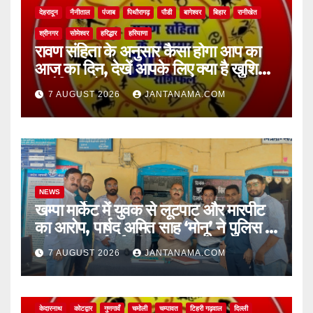
देहरादून
नैनीताल
पंजाब
पिथौरागढ़
पौडी
बागेश्वर
बिहार
रानीखेत
श्रीनगर
सोमेश्वर
हरिद्धार
हरियाणा
रावण संहिता के अनुसार कैसा होगा आप का
आज का दिन, देखें आपके लिए क्या है खुशियां,
चुनौतियां और नए अवसर
7 AUGUST 2026
JANTANAMA.COM
NEWS
खम्पा मार्केट में युवक से लूटपाट और मारपीट
का आरोप, पार्षद अमित साह ‘मोनू’ ने पुलिस से
की सख्त कार्रवाई की मांग
7 AUGUST 2026
JANTANAMA.COM
NEWS
अल्मोड़ा
असम
आगरा
उत्तर प्रदेश
उत्तराखंड
ऊधम सिंह नगर
केदारनाथ
कोटद्वार
गुणगावँ
चमोली
चम्पावत
टिहरी गढ़वाल
दिल्ली