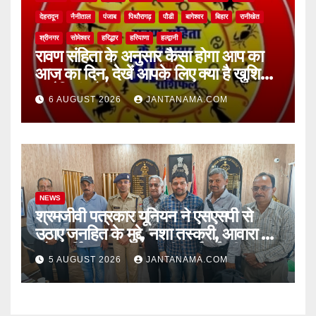
देहरादून
नैनीताल
पंजाब
पिथौरागढ़
पौडी
बागेश्वर
बिहार
रानीखेत
श्रीनगर
सोमेश्वर
हरिद्धार
हरियाणा
हल्द्वानी
रावण संहिता के अनुसार कैसा होगा आप का
आज का दिन, देखें आपके लिए क्या है खुशियां,
चुनौतियां और नए अवसर
6 AUGUST 2026
JANTANAMA.COM
NEWS
श्रमजीवी पत्रकार यूनियन ने एसएसपी से
उठाए जनहित के मुद्दे, नशा तस्करी, आवारा पशु
और पार्किंग व्यवस्था पर की कार्रवाई की मांग
5 AUGUST 2026
JANTANAMA.COM