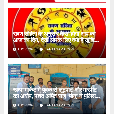
रावण संहिता के अनुसार कैसा होगा आप का
आज का दिन, देखें आपके लिए क्या है खुशियां,
चुनौतियां और नए अवसर
AUG 7, 2026
JANTANAMA.COM
खम्पा मार्केट में युवक से लूटपाट और मारपीट
का आरोप, पार्षद अमित साह ‘मोनू’ ने पुलिस से
की सख्त कार्रवाई की मांग
AUG 7, 2026
JANTANAMA.COM