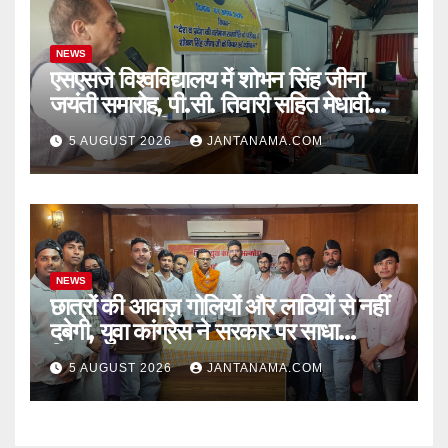
NEWS
एसएसजे विश्वविद्यालय में शोभन सिंह जीना
जयंती समारोह, पी.सी. तिवारी सहित मेधावी
छात्र हुए सम्मानित
5 AUGUST 2026
JANTANAMA.COM
NEWS
छात्रों की आवाज़ गोलियों और लाठियों से नहीं
दबेगी, युवा कांग्रेस ने सरकार पर साधा
निशाना
5 AUGUST 2026
JANTANAMA.COM