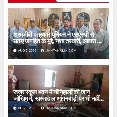
श्रमजीवी पत्रकार यूनियन ने एसएसपी से
उठाए जनहित के मुद्दे, नशा तस्करी, आवारा पशु
और पार्किंग व्यवस्था पर की कार्रवाई की मांग
AUG 5, 2026
JANTANAMA.COM
जर्जर स्कूल भवन में नौनिहालों की जान
जोखिम में, खस्ताहाल आंगनबाड़ी पर भी नहीं
जागा प्रशासन
AUG 5, 2026
JANTANAMA.COM