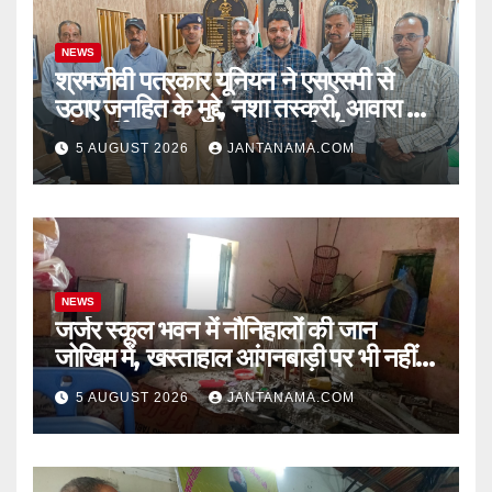
NEWS
श्रमजीवी पत्रकार यूनियन ने एसएसपी से
उठाए जनहित के मुद्दे, नशा तस्करी, आवारा पशु
और पार्किंग व्यवस्था पर की कार्रवाई की मांग
5 AUGUST 2026
JANTANAMA.COM
NEWS
जर्जर स्कूल भवन में नौनिहालों की जान
जोखिम में, खस्ताहाल आंगनबाड़ी पर भी नहीं
जागा प्रशासन
5 AUGUST 2026
JANTANAMA.COM