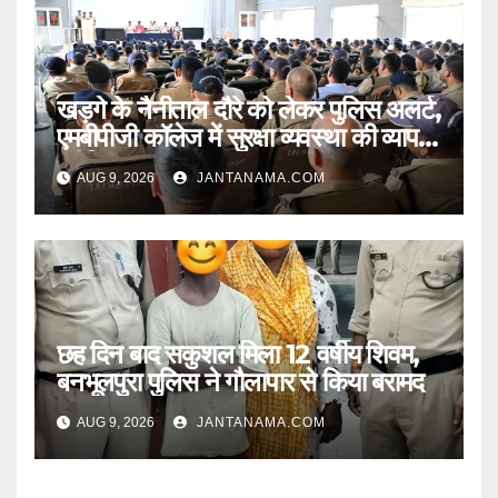
खड़गे के नैनीताल दौरे को लेकर पुलिस अलर्ट,
एमबीपीजी कॉलेज में सुरक्षा व्यवस्था की व्यापक
ब्रीफिंग
AUG 9, 2026
JANTANAMA.COM
छह दिन बाद सकुशल मिला 12 वर्षीय शिवम,
बनभूलपुरा पुलिस ने गौलापार से किया बरामद
AUG 9, 2026
JANTANAMA.COM