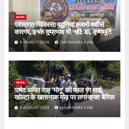
NEWS
परंपरागत चिकित्सा पद्धतियां हजारों वर्षों से
कारगर, इनके दुष्प्रभाव भी नहीं: डा. कृष्णमूर्ति
8 AUGUST 2026
JANTANAMA.COM
NEWS
पार्षद अमित साह ‘मोनू’ की पहल रंग लाई,
खोल्टा के खतरनाक मोड़ पर लगा क्रश बैरियर
8 AUGUST 2026
JANTANAMA.COM