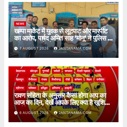
NEWS
खम्पा मार्केट में युवक से लूटपाट और मारपीट
का आरोप, पार्षद अमित साह ‘मोनू’ ने पुलिस से
की सख्त कार्रवाई की मांग
7 AUGUST 2026
JANTANAMA.COM
NEWS
अल्मोड़ा
असम
आगरा
उत्तर प्रदेश
उत्तराखंड
ऊधम सिंह नगर
केदारनाथ
कोटद्वार
गुणगावँ
चमोली
चम्पावत
टिहरी गढ़वाल
दिल्ली
देहरादून
नैनीताल
पंजाब
पिथौरागढ़
पौडी
बागेश्वर
बिहार
रानीखेत
श्रीनगर
सोमेश्वर
हरिद्धार
हरियाणा
हल्द्वानी
रावण संहिता के अनुसार कैसा होगा आप का
आज का दिन, देखें आपके लिए क्या है खुशियां,
चुनौतियां और नए अवसर
6 AUGUST 2026
JANTANAMA.COM