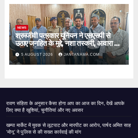
NEWS
श्रमजीवी पत्रकार यूनियन ने एसएसपी से
उठाए जनहित के मुद्दे, नशा तस्करी, आवारा पशु
और पार्किंग व्यवस्था पर की कार्रवाई की मांग
5 AUGUST 2026
JANTANAMA.COM
रावण संहिता के अनुसार कैसा होगा आप का आज का दिन, देखें आपके
लिए क्या है खुशियां, चुनौतियां और नए अवसर
खम्पा मार्केट में युवक से लूटपाट और मारपीट का आरोप, पार्षद अमित साह
‘मोनू’ ने पुलिस से की सख्त कार्रवाई की मांग