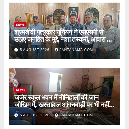
NEWS
श्रमजीवी पत्रकार यूनियन ने एसएसपी से
उठाए जनहित के मुद्दे, नशा तस्करी, आवारा पशु
और पार्किंग व्यवस्था पर की कार्रवाई की मांग
5 AUGUST 2026
JANTANAMA.COM
NEWS
जर्जर स्कूल भवन में नौनिहालों की जान
जोखिम में, खस्ताहाल आंगनबाड़ी पर भी नहीं
जागा प्रशासन
5 AUGUST 2026
JANTANAMA.COM