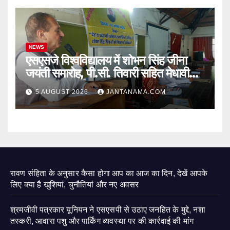
NEWS
एसएसजे विश्वविद्यालय में शोभन सिंह जीना
जयंती समारोह, पी.सी. तिवारी सहित मेधावी
छात्र हुए सम्मानित
5 AUGUST 2026
JANTANAMA.COM
रावण संहिता के अनुसार कैसा होगा आप का आज का दिन, देखें आपके
लिए क्या है खुशियां, चुनौतियां और नए अवसर
श्रमजीवी पत्रकार यूनियन ने एसएसपी से उठाए जनहित के मुद्दे, नशा
तस्करी, आवारा पशु और पार्किंग व्यवस्था पर की कार्रवाई की मांग