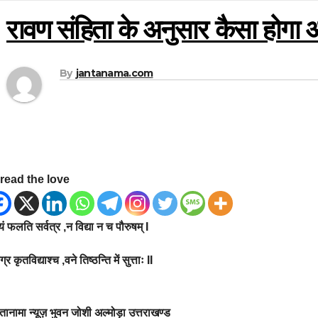
रावण संहिता के अनुसार कैसा होग
By
jantanama.com
read the love
्यं फलति सर्वत्र ,न विद्या न च पौरुषम् I
ग्र कृतविद्याश्च ,वने तिष्ठन्ति में सुत्ताः II
ानामा न्यूज़ भुवन जोशी अल्मोड़ा उत्तराखण्ड