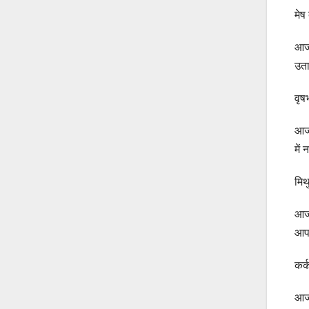
मे
आज 
उता
वृ
आज 
में
मि
आज 
आपक
कर
आज 