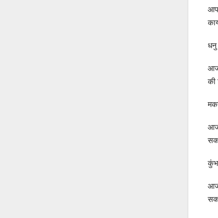
आपक
कार
धन
आज 
की 
मक
आज 
सकत
कु
आज 
सकत