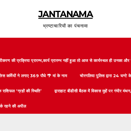
JANTANAMA
भ्रष्टाचारियों का पंचनामा
करण की प्रक्रिया प्रारम्भ,कार्य प्रारम्भ नहीं हुआ तो आज से कार्यस्थल ही उनका 
लिस कर्मियों ने लगाए 369 पौधे 🌴 मां के नाम
चोरगलिया पुलिस द्वारा 24 घण्टे 
 राशिफल ‘ग्रहों की स्थिति’
द्वाराहाट बीडीसी बैठक में विकास मुद्दों पर गंभीर
तर्क रहने की अपील