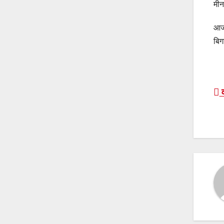
मी
आज 
बिग
P
व
n