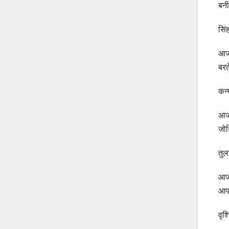
बनी
सि
आज 
बरत
कन
आज 
जोख
तु
आज 
आपक
वृ