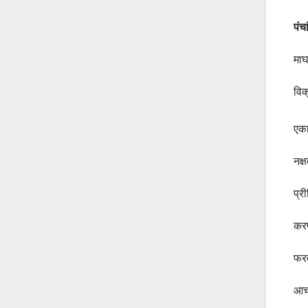
पं
माघ
विक
एका
नक्
प्र
करण
फरव
आचा