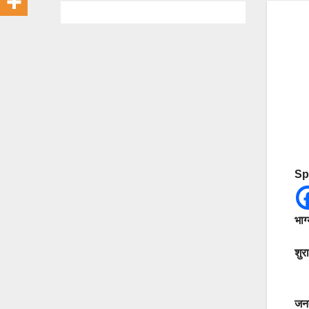
Sp
भाग
शुरा
जनत