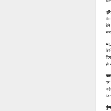
दोस
वृ
विल
देन
समय
धन
शिथ
दिम
हो 
मक
पर 
बदौ
जिन
कु