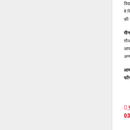
विद
मे 
की 
मी
तोआ
आपक
अन्
आचा
फो
P
स
03
n