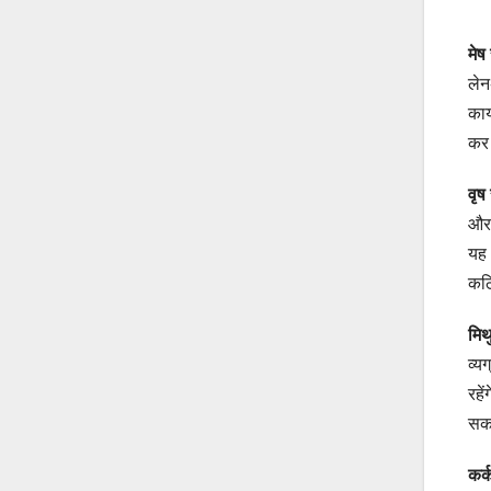
मे
लेन
कार
कर 
वृ
और 
यह 
कठ
मि
व्य
रहे
सकत
कर