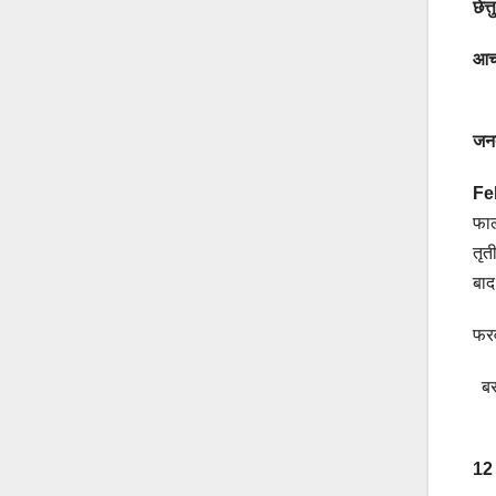
छेत
आचा
जनत
Fe
फाल
तृत
बा
फरव
बरत
12 