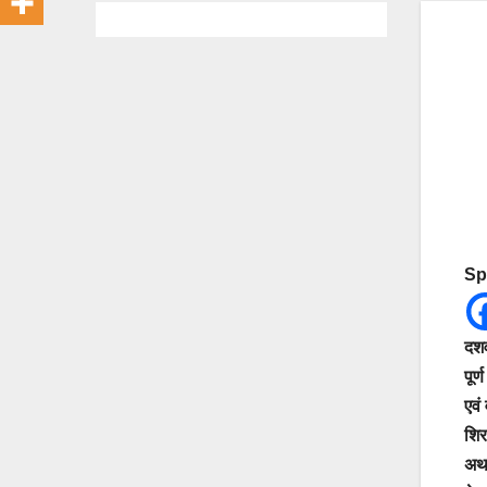
Sp
दशव
पूर
एवं
शिर
अथ 