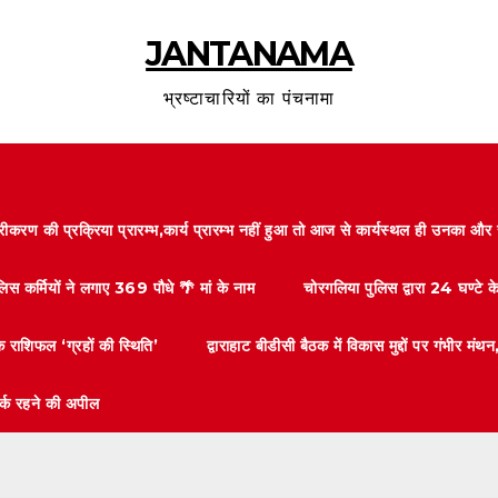
JANTANAMA
भ्रष्टाचारियों का पंचनामा
करण की प्रक्रिया प्रारम्भ,कार्य प्रारम्भ नहीं हुआ तो आज से कार्यस्थल ही उनका 
लिस कर्मियों ने लगाए 369 पौधे 🌴 मां के नाम
चोरगलिया पुलिस द्वारा 24 घण्टे 
 राशिफल ‘ग्रहों की स्थिति’
द्वाराहाट बीडीसी बैठक में विकास मुद्दों पर गंभीर
तर्क रहने की अपील