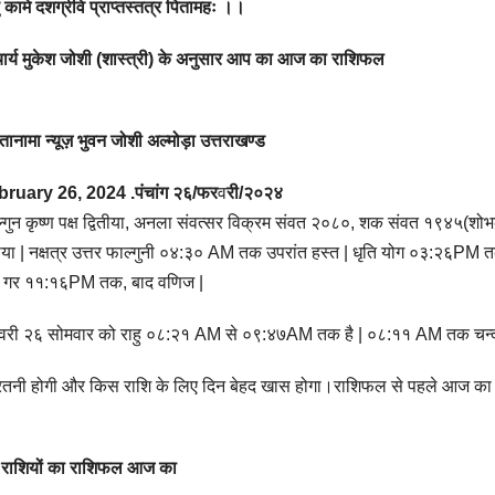
्तु कामे दशग्रीवे प्राप्तस्तत्र पितामहः ।।
र्य मुकेश जोशी (शास्त्री) के अनुसार आप का आज का राशिफल
ानामा न्यूज़ भुवन जोशी अल्मोड़ा उत्तराखण्ड
bruary 26, 2024
.पंचांग २६/फर
व
री/२०२४
्गुन कृष्ण पक्ष द्वितीया, अनला संवत्सर विक्रम संवत २०८०, शक संवत १९४५(शोभ
ीया | नक्षत्र उत्तर फाल्गुनी ०४:३० AM तक उपरांत हस्त | धृति योग ०३:२६
द गर ११:१६PM तक, बाद वणिज |
री २६ सोमवार को राहु ०८:२१ AM से ०९:४७AM तक है | ०८:११ AM तक चन्द्रमा
नी होगी और किस राशि के लिए दिन बेहद खास होगा।राशिफल से पहले आज का पंच
राशियों का राशिफल आज का