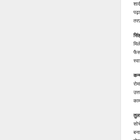
शाद
पढ़ा
तरफ़
सि
मिल
फैस
स्व
कन
रोम
उत्
काम
तु
सोच
बना