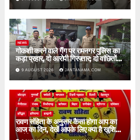
NEWS
गोकशी करने वाले गैंग पर रामनगर पुलिस का
कड़ा प्रहार, दो आरोपी गिरफ्तार; दो वांछितों
की तलाश जारी
9 AUGUST 2026
JANTANAMA.COM
NEWS
असम
आगरा
उत्तर प्रदेश
उत्तराखंड
ऊधम सिंह नगर
केदारनाथ
कोटद्वार
गुणगावँ
चमोली
चम्पावत
टिहरी गढ़वाल
दिल्ली
देहरादून
नैनीताल
पंजाब
पिथौरागढ़
बागेश्वर
बिहार
रानीखेत
श्रीनगर
सोमेश्वर
हरिद्धार
हरियाणा
हल्द्वानी
रावण संहिता के अनुसार कैसा होगा आप का
आज का दिन, देखें आपके लिए क्या है खुशियां,
चुनौतियां और नए अवसर