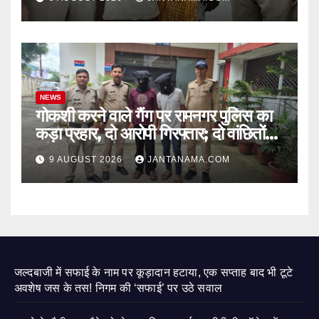
NEWS
गोकशी करने वाले गैंग पर रामनगर पुलिस का
कड़ा प्रहार, दो आरोपी गिरफ्तार; दो वांछितों
की तलाश जारी
9 AUGUST 2026
JANTANAMA.COM
जल्दबाजी में सफाई के नाम पर कूड़ादान हटाया, एक सप्ताह बाद भी टूटे
अवशेष जस के तस! निगम की ‘सफाई’ पर उठे सवाल