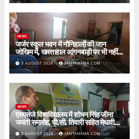
NEWS
जर्जर स्कूल भवन में नौनिहालों की जान
जोखिम में, खस्ताहाल आंगनबाड़ी पर भी नहीं
जागा प्रशासन
5 AUGUST 2026
JANTANAMA.COM
NEWS
एसएसजे विश्वविद्यालय में शोभन सिंह जीना
जयंती समारोह, पी.सी. तिवारी सहित मेधावी
छात्र हुए सम्मानित
5 AUGUST 2026
JANTANAMA.COM