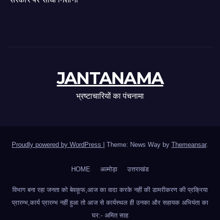
JANTANAMA
भ्रष्टाचारियों का पंचनामा
Proudly powered by WordPress
|
Theme: News Way by
Themeansar
.
HOME
अल्मोड़ा
उत्तराखंड
विभाग बना रहा जनता को बेवकूफ,आज का वादा करके नहीं की डामरीकरण की प्रक्रिया
प्रारम्भ,कार्य प्रारम्भ नहीं हुआ तो आज से कार्यस्थल ही उनका और सहायक अभियंता का
घर:- अमित साह