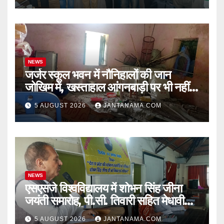
NEWS
जर्जर स्कूल भवन में नौनिहालों की जान
जोखिम में, खस्ताहाल आंगनबाड़ी पर भी नहीं
जागा प्रशासन
5 AUGUST 2026
JANTANAMA.COM
NEWS
एसएसजे विश्वविद्यालय में शोभन सिंह जीना
जयंती समारोह, पी.सी. तिवारी सहित मेधावी
छात्र हुए सम्मानित
5 AUGUST 2026
JANTANAMA.COM