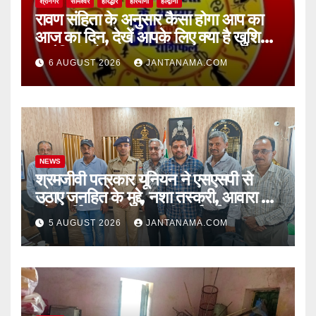
श्रीनगर
सोमेश्वर
हरिद्धार
हरियाणा
हल्द्वानी
रावण संहिता के अनुसार कैसा होगा आप का
आज का दिन, देखें आपके लिए क्या है खुशियां,
चुनौतियां और नए अवसर
6 AUGUST 2026
JANTANAMA.COM
NEWS
श्रमजीवी पत्रकार यूनियन ने एसएसपी से
उठाए जनहित के मुद्दे, नशा तस्करी, आवारा पशु
और पार्किंग व्यवस्था पर की कार्रवाई की मांग
5 AUGUST 2026
JANTANAMA.COM