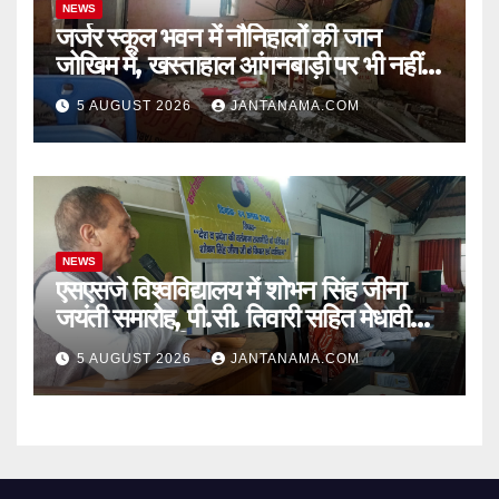
NEWS
जर्जर स्कूल भवन में नौनिहालों की जान
जोखिम में, खस्ताहाल आंगनबाड़ी पर भी नहीं
जागा प्रशासन
5 AUGUST 2026
JANTANAMA.COM
NEWS
एसएसजे विश्वविद्यालय में शोभन सिंह जीना
जयंती समारोह, पी.सी. तिवारी सहित मेधावी
छात्र हुए सम्मानित
5 AUGUST 2026
JANTANAMA.COM