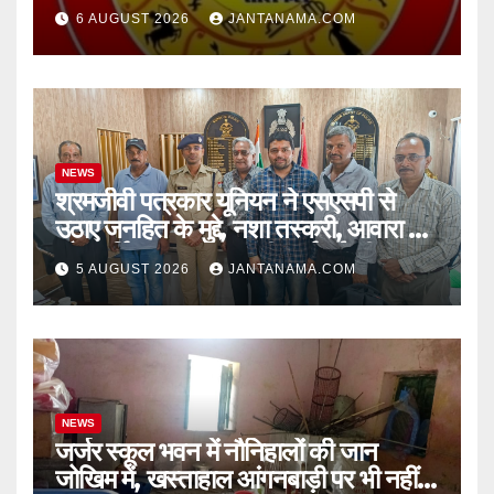
चुनौतियां और नए अवसर
6 AUGUST 2026
JANTANAMA.COM
NEWS
श्रमजीवी पत्रकार यूनियन ने एसएसपी से
उठाए जनहित के मुद्दे, नशा तस्करी, आवारा पशु
और पार्किंग व्यवस्था पर की कार्रवाई की मांग
5 AUGUST 2026
JANTANAMA.COM
NEWS
जर्जर स्कूल भवन में नौनिहालों की जान
जोखिम में, खस्ताहाल आंगनबाड़ी पर भी नहीं