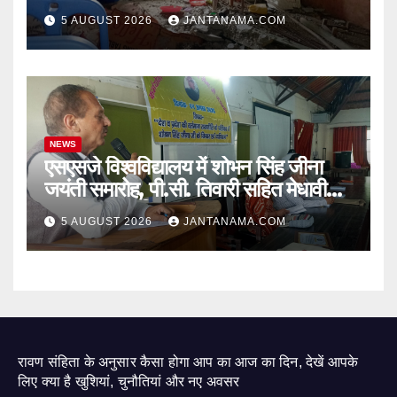
जागा प्रशासन
5 AUGUST 2026
JANTANAMA.COM
NEWS
एसएसजे विश्वविद्यालय में शोभन सिंह जीना
जयंती समारोह, पी.सी. तिवारी सहित मेधावी
छात्र हुए सम्मानित
5 AUGUST 2026
JANTANAMA.COM
रावण संहिता के अनुसार कैसा होगा आप का आज का दिन, देखें आपके
लिए क्या है खुशियां, चुनौतियां और नए अवसर