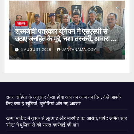
NEWS
श्रमजीवी पत्रकार यूनियन ने एसएसपी से
उठाए जनहित के मुद्दे, नशा तस्करी, आवारा पशु
और पार्किंग व्यवस्था पर की कार्रवाई की मांग
5 AUGUST 2026
JANTANAMA.COM
रावण संहिता के अनुसार कैसा होगा आप का आज का दिन, देखें आपके
लिए क्या है खुशियां, चुनौतियां और नए अवसर
खम्पा मार्केट में युवक से लूटपाट और मारपीट का आरोप, पार्षद अमित साह
‘मोनू’ ने पुलिस से की सख्त कार्रवाई की मांग