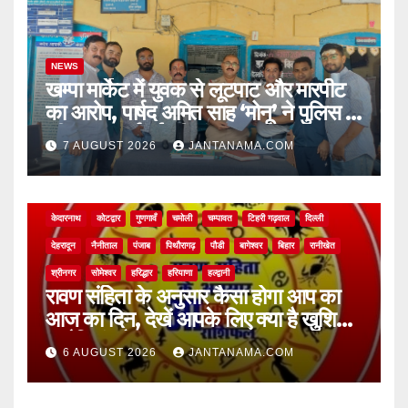
NEWS
खम्पा मार्केट में युवक से लूटपाट और मारपीट
का आरोप, पार्षद अमित साह ‘मोनू’ ने पुलिस से
की सख्त कार्रवाई की मांग
7 AUGUST 2026
JANTANAMA.COM
NEWS
अल्मोड़ा
असम
आगरा
उत्तर प्रदेश
उत्तराखंड
ऊधम सिंह नगर
केदारनाथ
कोटद्वार
गुणगावँ
चमोली
चम्पावत
टिहरी गढ़वाल
दिल्ली
देहरादून
नैनीताल
पंजाब
पिथौरागढ़
पौडी
बागेश्वर
बिहार
रानीखेत
श्रीनगर
सोमेश्वर
हरिद्धार
हरियाणा
हल्द्वानी
रावण संहिता के अनुसार कैसा होगा आप का
आज का दिन, देखें आपके लिए क्या है खुशियां,
चुनौतियां और नए अवसर
6 AUGUST 2026
JANTANAMA.COM