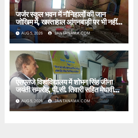
जर्जर स्कूल भवन में नौनिहालों की जान
जोखिम में, खस्ताहाल आंगनबाड़ी पर भी नहीं
जागा प्रशासन
AUG 5, 2026
JANTANAMA.COM
एसएसजे विश्वविद्यालय में शोभन सिंह जीना
जयंती समारोह, पी.सी. तिवारी सहित मेधावी
छात्र हुए सम्मानित
AUG 5, 2026
JANTANAMA.COM