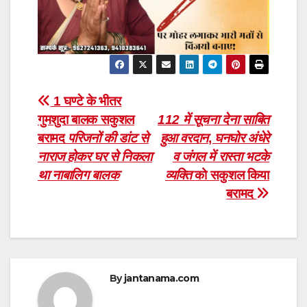
Post
1 घण्टे के भीतर
गुमशुदा बालक सकुशल
112 में सूचना देना साबित
navigation
बरामद
परिजनों की डांट से
हुआ वरदान
,
घनघोर अंधेरे
नाराज होकर घर से निकला
व जंगल में रास्ता भटके
था नाबालिग बालक
व्यक्ति
को सकुशल किया
बरामद
By
jantanama.com