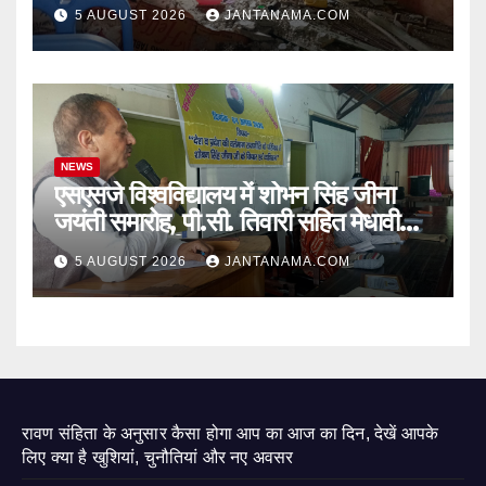
जागा प्रशासन
5 AUGUST 2026
JANTANAMA.COM
NEWS
एसएसजे विश्वविद्यालय में शोभन सिंह जीना
जयंती समारोह, पी.सी. तिवारी सहित मेधावी
छात्र हुए सम्मानित
5 AUGUST 2026
JANTANAMA.COM
रावण संहिता के अनुसार कैसा होगा आप का आज का दिन, देखें आपके
लिए क्या है खुशियां, चुनौतियां और नए अवसर