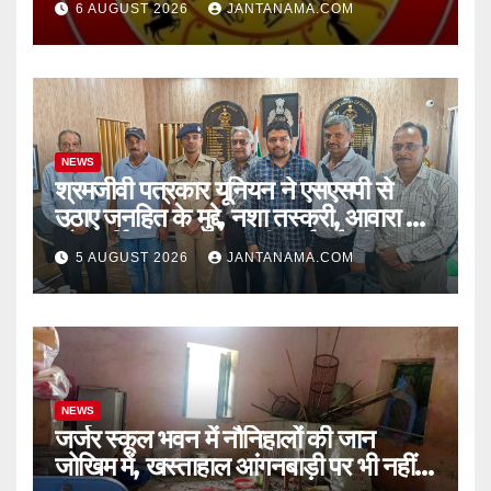
6 AUGUST 2026
JANTANAMA.COM
NEWS
श्रमजीवी पत्रकार यूनियन ने एसएसपी से
उठाए जनहित के मुद्दे, नशा तस्करी, आवारा पशु
और पार्किंग व्यवस्था पर की कार्रवाई की मांग
5 AUGUST 2026
JANTANAMA.COM
NEWS
जर्जर स्कूल भवन में नौनिहालों की जान
जोखिम में, खस्ताहाल आंगनबाड़ी पर भी नहीं