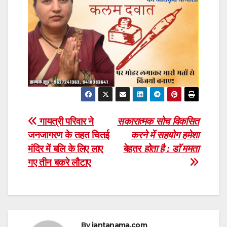
Post
गायत्री परिवार ने
सकारात्मक सोच विकसित
जनजागरण के तहत चितई
करने में सहयोग हमेशा
navigation
मंदिर में बलि के लिए लाए
बेहतर
होता है : डाॅ ममता
गए तीन बकरे लौटाए
By
jantanama.com