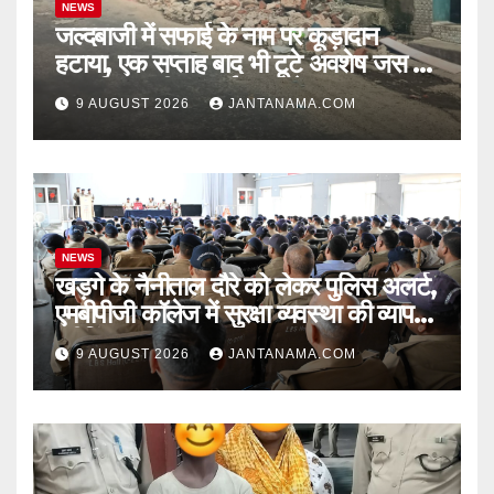
NEWS
जल्दबाजी में सफाई के नाम पर कूड़ादान
हटाया, एक सप्ताह बाद भी टूटे अवशेष जस के
तस! निगम की ‘सफाई’ पर उठे सवाल
9 AUGUST 2026
JANTANAMA.COM
NEWS
खड़गे के नैनीताल दौरे को लेकर पुलिस अलर्ट,
एमबीपीजी कॉलेज में सुरक्षा व्यवस्था की व्यापक
ब्रीफिंग
9 AUGUST 2026
JANTANAMA.COM