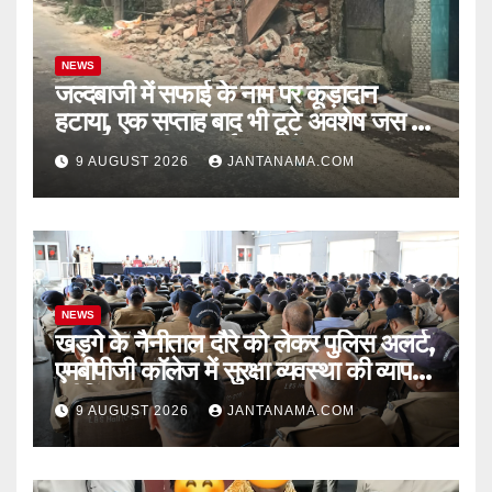
NEWS
जल्दबाजी में सफाई के नाम पर कूड़ादान
हटाया, एक सप्ताह बाद भी टूटे अवशेष जस के
तस! निगम की ‘सफाई’ पर उठे सवाल
9 AUGUST 2026
JANTANAMA.COM
NEWS
खड़गे के नैनीताल दौरे को लेकर पुलिस अलर्ट,
एमबीपीजी कॉलेज में सुरक्षा व्यवस्था की व्यापक
ब्रीफिंग
9 AUGUST 2026
JANTANAMA.COM