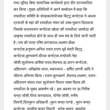
तथा भूपेंद्र बिष्ट सामाजिक कार्यकर्ता द्वारा दीप प्रज्जवलित
कर किया।मुख्य अतिथियों ने अपने सम्बोधन में कहा कि
रामलीला समिति के संरक्षक/संयोजक बिट्टू कर्नाटक ने अथक
प्रयासों से यहां की रामलीला मंचन को उच्च मुकान दिलवाया
जिसके फलस्वरूप कर्नाटक खोला की रामलीला अल्मोडा की
उत्कृष्ठ रामलीला होने के साथ ही भव्य मंच के लिये जानी जाती
है।राम की पात्र रश्मि काण्डपाल,लक्ष्मण-दीक्षा
कनार्टक,हनुमान-अनिल रावत,रावण-पूर्व मंत्री बिट्टू
कर्नाटक,कुम्भकर्ण-दीपक कर्नाटक,मन्दोदरी-नेहा
जोशी,सुलोचना-कशिश रावत,मेघनाद-डा.करन कर्नाटक,
अहिरावण -अखिलेश थापा, मकरध्वज – हर्षित आगरी आदि ने
जीवन्त अभिनय किया।रावण-कुम्भकर्ण ,मेघनाद-लक्ष्मण, रावण-
अहिरावण संवाद तथा सुलोचना विलाप दशम दिवस की
रामलीला के मुख्य आकर्षण रहे। इस अवसर पर डा.गिरीश
चन्द्र जोशी,गौरव काण्डपाल, योगेश जोशी, मनीष
तिवारी,त्रिभुवन अधिकारी ,भुवन चन्द्र पाण्डे , भुवन चन्द्र
कर्नाटक, जगदीश चन्द्र तिवारी , सुरेश कुमार, कमलेश