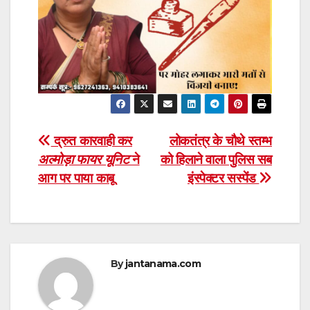
Post
द्रुत कारवाही कर
लोकतंत्र के चौथे स्तम्भ
अल्मोड़ा फायर यूनिट
ने
को हिलाने वाला पुलिस सब
navigation
आग पर पाया काबू
इंस्पेक्टर सस्पेंड
By
jantanama.com