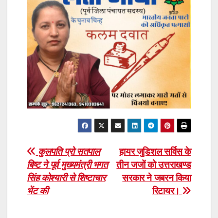
Post
कुलपति प्रो सतपाल
हायर जुडिशल सर्विस के
बिष्ट ने पूर्व मुख्यमंत्री भगत
तीन जजों को उत्तराखण्ड
navigation
सिंह कोश्यारी से शिष्टाचार
सरकार ने जबरन किया
भेंट की
रिटायर।