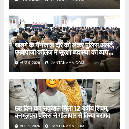
खड़गे के नैनीताल दौरे को लेकर पुलिस अलर्ट,
एमबीपीजी कॉलेज में सुरक्षा व्यवस्था की व्यापक
ब्रीफिंग
AUG 9, 2026
JANTANAMA.COM
छह दिन बाद सकुशल मिला 12 वर्षीय शिवम,
बनभूलपुरा पुलिस ने गौलापार से किया बरामद
AUG 9, 2026
JANTANAMA.COM