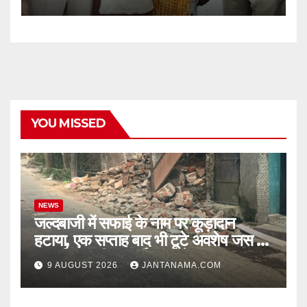
YOU MISSED
NEWS
जल्दबाजी में सफाई के नाम पर कूड़ादान
हटाया, एक सप्ताह बाद भी टूटे अवशेष जस के
तस! निगम की ‘सफाई’ पर उठे सवाल
9 AUGUST 2026
JANTANAMA.COM