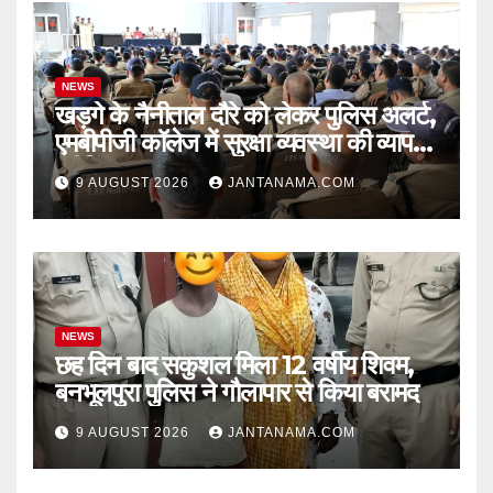
NEWS
खड़गे के नैनीताल दौरे को लेकर पुलिस अलर्ट,
एमबीपीजी कॉलेज में सुरक्षा व्यवस्था की व्यापक
ब्रीफिंग
9 AUGUST 2026
JANTANAMA.COM
NEWS
छह दिन बाद सकुशल मिला 12 वर्षीय शिवम,
बनभूलपुरा पुलिस ने गौलापार से किया बरामद
9 AUGUST 2026
JANTANAMA.COM